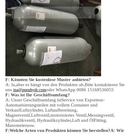
F: Könnten Sie kostenlose Muster anbieten?
A: Ja,
aber es hängt von den Produkten ab,
Bitte kontaktieren Sie
uns
oder WhatsApp 0086 15168536055
ina@pneuhydr.com
F: Was ist Ihr Geschäftsumfang?
A: Unser Geschäftsumfang ist
Service von Exporteur-
Automatisierungsteilen mit vollem Container und
Verkauf
Luftzylinder, Luftaufbereitung,
Magnetventil,
Luftventil,
motorisiertes Ventil,
Messingventil,
Hydraulikventil, Hydraulikzylinder,
Luft und Öl
Fitting
,
Manometer
usw.
F:
Welche Arten von Produkten können Sie herstellen?
A: Wir