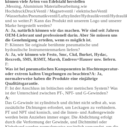
können viele Arten von Edelstahl herstellen
,
Messing, Aluminium
Materialbearbeitung.
wie
Hochdruck
Druck
Ventil / Magnetventil / elektrischesVentil
/
Wasserhahn/
Pneumatikventil
/
Luftzylinder
/Hydraulikventil/Hydrauli
und so weiter.
F: Kann das Produkt mit unserem Logo und unserer
Marke hergestellt werden?
A: Ja, natürlich können wir das machen. Wir sind seit Jahren
OEM-Lieferant und professionell darin. Aber Sie müssen uns
die Genehmigung erteilen, wenn es möglich ist.
F: Können Sie originale berühmte pneumatische und
hydraulische Instrumentenmarken liefern?
A: Ja, wir können wie Festo, Smc, Ckd, Burket, Hydac,
Rexroth, SMS, RSMT, Marsh, Endress+Hauser usw. liefern.
F:
Was ist bei pneumatischen Komponenten in Hochtemperatur-
oder extrem kalten Umgebungen zu beachten?
A: Ja,
normalerweise haben die Produkte eine einjährige
Qualitätsgarantie.
F: Ist der Anschluss im britischen oder metrischen System? Was
ist der Unterschied zwischen PT-, NPT- und G-Gewinden?
A:
Das G-Gewinde ist zylindrisch und dichtet nicht selbst ab, was
zusätzliche Dichtungen erfordert, um Leckagen zu verhindern.
PT und NPT sind konisch, und die Innen- und Außengewinde
werden beim Anziehen immer enger. Die Abdichtung erfolgt
durch die Verformung der Gewinde, und Dichtmittel oder
Klebeband werden normalerweise zusätzlich verwendet, um die