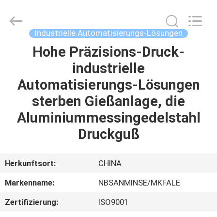
Sanmin
Import
And
Export
Co.,Ltd..
Industrielle Automatisierungs-Lösungen
All
Rights
Reserved.
Hohe Präzisions-Druck-
HAUS
industrielle
PRODUKTE
Automatisierungs-Lösungen
sterben Gießanlage, die
ÜBER
Aluminiummessingedelstahl
UNS
Druckguß
FABRIK-
Herkunftsort:
CHINA
AUSFLUG
Markenname:
NBSANMINSE/MKFALE
Zertifizierung:
ISO9001
QUALITÄTSKONTROLLE