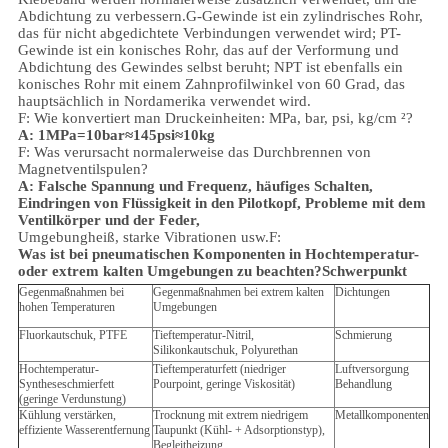
Abdichtung zu verbessern.
G-Gewinde ist ein zylindrisches Rohr,
das für nicht abgedichtete Verbindungen verwendet wird; PT-
Gewinde ist ein konisches Rohr, das auf der Verformung und
Abdichtung des Gewindes selbst beruht; NPT ist ebenfalls ein
konisches Rohr mit einem Zahnprofilwinkel von 60 Grad, das
hauptsächlich in Nordamerika verwendet wird.
F: Wie konvertiert man Druckeinheiten: MPa, bar, psi, kg/cm ²?
A: 1MPa=10bar≈145psi≈10kg
F: Was verursacht normalerweise das Durchbrennen von
Magnetventilspulen?
A: Falsche Spannung und Frequenz, häufiges Schalten,
Eindringen von Flüssigkeit in den Pilotkopf, Probleme mit dem
Ventilkörper und der Feder,
Umgebung
heiß, starke Vibrationen usw.
F:
Was ist bei pneumatischen Komponenten in Hochtemperatur-
oder extrem kalten Umgebungen zu beachten?
Schwerpunkt
Gegenmaßnahmen bei
Gegenmaßnahmen bei extrem kalten
Dichtungen
hohen Temperaturen
Umgebungen
Fluorkautschuk, PTFE
Tieftemperatur-Nitril,
Schmierung
Silikonkautschuk, Polyurethan
Hochtemperatur-
Tieftemperaturfett (niedriger
Luftversorgung
Syntheseschmierfett
Pourpoint, geringe Viskosität)
Behandlung
(geringe Verdunstung)
Kühlung verstärken,
Trocknung mit extrem niedrigem
Metallkomponenten
effiziente Wasserentfernung
Taupunkt (Kühl- + Adsorptionstyp),
Begleitheizung