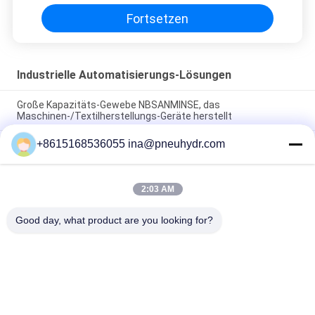
Druckguß
Fortsetzen
Industrielle Automatisierungs-Lösungen
Große Kapazitäts-Gewebe NBSANMINSE, das
Maschinen-/Textilherstellungs-Geräte herstellt
+8615168536055 ina@pneuhydr.com
Industrielle automatische Flaschen-Schlagmaschine
NBSANMINSE/Flaschen-Produktionsmaschine
NBSANMINSE-Hochleistungs-industrielle automatisierte
2:03 AM
Maschinerie-Lösungs-energiesparende
Maschinenselbstbedienungsfabrik
Good day, what product are you looking for?
Beliebte Kategorien
Alle
Pneumatische 
Pneumatisches 
Magnetventile
Impuls-Ventil