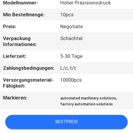
Modellnummer:
Hoher Präzisionsdruck
TRETEN
Min Bestellmenge:
10pcs
SIE
Preis:
Negotiate
MIT
Verpackung
Schachtel
UNS
Informationen:
IN
Lieferzeit:
5-30 Tage
VERBINDUNG
Zahlungsbedingungen:
L/c, t/t
Versorgungsmaterial-
10000pcs
NACHRICHTEN
Fähigkeit:
Markieren:
,
automated machinery solutions
FORDERN
factory automation solutions
SIE EIN
ZITAT
BESTPREIS