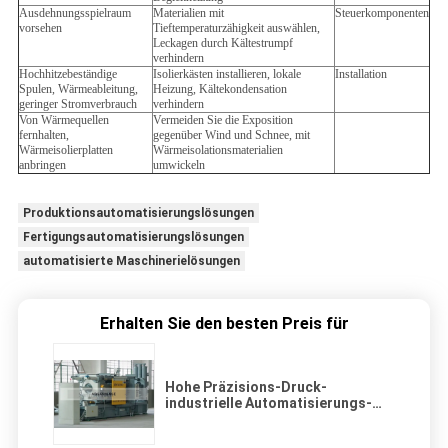
Ausdehnungsspielraum
Materialien mit
Steuerkomponenten
vorsehen
Tieftemperaturzähigkeit auswählen,
Leckagen durch Kältestrumpf
verhindern
Hochhitzebeständige
Isolierkästen installieren, lokale
Installation
Spulen, Wärmeableitung,
Heizung, Kältekondensation
geringer Stromverbrauch
verhindern
Von Wärmequellen
Vermeiden Sie die Exposition
fernhalten,
gegenüber Wind und Schnee, mit
Wärmeisolierplatten
Wärmeisolationsmaterialien
anbringen
umwickeln
Produktionsautomatisierungslösungen
Fertigungsautomatisierungslösungen
automatisierte Maschinerielösungen
Erhalten Sie den besten Preis für
Hohe Präzisions-Druck-
industrielle Automatisierungs-
Lösungen sterben Gießanlage, die
Aluminiummessingedelstahl