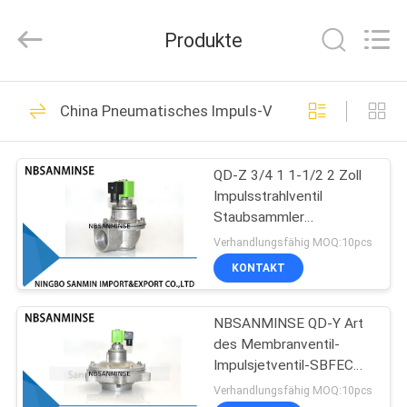
Sanmin
Import
And
Produkte
Export
Co.,Ltd..
All
Rights
Reserved.
HAUS
574
China Pneumatisches Impuls-Ventil
Pneumatische
PRODUKTE
Magnetventile
QD-Z 3/4 1 1-1/2 2 Zoll
Impulsstrahlventil
ÜBER
Staubsammler
UNS
Doppeldichtungsmembranventi
Verhandlungsfähig MOQ:10pcs
SBFEC-Typ
KONTAKT
62
FABRIK-
Pneumatisches
NBSANMINSE QD-Y Art
AUSFLUG
des Membranventil-
Impuls-Ventil
Impulsjetventil-SBFEC
QUALITÄTSKONTROLLE
für
Verhandlungsfähig MOQ:10pcs