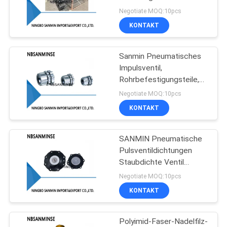
Taschenrahmen
SITEMAP
Negotiate MOQ:10pcs
KONTAKT
38
DATENSCHUTZERKLÄRUNG
Sanmin Pneumatisches
Messingmagnetventil
Impulsventil,
Rohrbefestigungsteile,
Anschluss
Negotiate MOQ:10pcs
KONTAKT
SANMIN Pneumatische
84
Pulsventildichtungen
Filter-Regler-
Staubdichte Ventil
Reparaturteile ASCO
Negotiate MOQ:10pcs
Fettspritze
GOYEN SBFEC
KONTAKT
Polyimid-Faser-Nadelfilz-