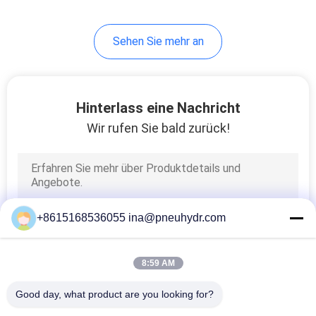
Luftsack-saubereren
System-Pluse
80
Sehen Sie mehr an
HLK-Ventil
Hinterlass eine Nachricht
Wir rufen Sie bald zurück!
81
Flüssiges
+8615168536055 ina@pneuhydr.com
Manometer
8:59 AM
Good day, what product are you looking for?