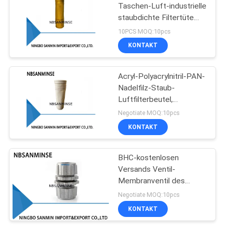
Taschen-Luft-industrielle
staubdichte Filtertüte
75
260C staubdichte
10PCS MOQ:10pcs
Baghouse-Filtertüten
Pneumatischer Luft-
KONTAKT
Zylinder
Acryl-Polyacrylnitril-PAN-
Nadelfilz-Staub-
Luftfilterbeutel,
flammhemmende,
Negotiate MOQ:10pcs
staubdichte Baghouse-
KONTAKT
174
Filterbeutel
pneumatische
BHC-kostenlosen
Versands Ventil-
Luftinstallationen
Membranventil des
Abnutzungs-
Negotiate MOQ:10pcs
Wandstecker-Massen-
KONTAKT
Kopf-Verbindungsstück-