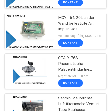
Taschenstaubkollektorsystem
KONTAKT
G1-1/2 G2 G2-1/2 G3 G4
TRETEN
MCY - 64, 20L an der
SIE
13
Wand befestigte Art
MIT
Impuls-Jet-
Pneumatisches
UNS
Ventilsteuergerät PWB-
Verhandlungsfähig MOQ:10pcs
Winkel-Seat-Ventil
Prüfer-starkes
IN
KONTAKT
Maßnahmes- gegen
VERBINDUNG
Störungarbeitsfähigkeit
QTA-Y-76S
Pneumatische
NACHRICHTEN
Pulsventilindustrie
21
Staubdichte Stahlfabrik
Negotiate MOQ:10pcs
Asco Typ Große Größe
Pneumatischer Luft-
FORDERN
KONTAKT
SIE EIN
Vibrator
Sanmin Staubdichte
ZITAT
Luftfiltertasche Venturi
Tube Baghouse