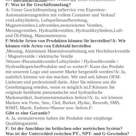
F: Was ist Ihr Geschäftsumfang?
A: Unser Geschäftsumfang ist
Service von Exporteur-
Automatisierungsteilen mit vollem Container und Verkauf
von
Luftzylindern, Luftquellenaufbereitung,
Magnetventilen,
Luftventilen,
motorisierten Ventilen,
Messingventilen, Hydraulikventilen, Hydraulikzylindern,
Luft-
und Öl-
Fitting
, Manometern
usw.
F:
Welche Arten von Produkten können Sie herstellen?
A: Wir
können viele Arten von Edelstahl herstellen
,
Messing, Aluminium
Materialverarbeitung.
wie Hochdruckventile
/ Magnetventile / elektrische Ventile
/
Wasser-/Pneumatikventile
/
Luftzylinder / Hydraulikventile /
Hydraulikspeicher
Produkte und so weiter.
F: Kann das Produkt
mit unserem Logo und unserer Marke hergestellt werden?
A: Ja,
natürlich können wir das machen. Wir sind seit Jahren OEM-
Lieferant und professionell darin. Aber Sie müssen uns die
Genehmigung erteilen, wenn es möglich ist.
F:Können Sie
originale berühmte pneumatische und hydraulische
Markenartikel, Instrumentenmarken liefern?
A: Ja, wir können
Marken wie Festo, Smc, Ckd, Burket, Hydac, Rexroth, SMS,
RSMT, Marsh, Endress+Hauser usw. liefern.
F:
Gibt es eine Garantie?
A: Ja, normalerweise haben die Produkte eine einjährige
Qualitätsgarantie.
F: Ist der Anschluss im britischen oder metrischen System?
Was ist der Unterschied zwischen PT-, NPT- und G-Gewinden?