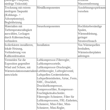
(niedriger Pourpoint,
effiziente
niedrige Viskosität)
Wasserentfernung
Trocknung mit extrem
Metallkomponenten
Ausdehnungsspielraum
niedrigem Taupunkt
vorsehen
(Kühlungs- +
Adsorptionstyp),
Begleitheizung
Materialien mit
Steuerkomponenten
Hochhitzebeständige
Tieftemperaturzähigkeit
Spulen,
auswählen, Leckagen
Wärmeableitung,
durch Kältestauchung
geringer
verhindern
Stromverbrauch
Isolierkästen installieren,
Installation
Von Wärmequellen
lokale Heizung,
fernhalten,
Verhinderung von
Wärmeisolierplatten
Kaltkondensation
anbringen
Vermeiden Sie die
Luftkompressor-Filterregler,
Exposition gegenüber
Luftkompressorteile,
Wind und Schnee, mit
Luftkompressor-Druckregler,
Wärmeisolationsmaterialien
Luftfilterregler, Luftreglerventil,
umwickeln
Luftquellen-Geräteeinheiten,
Luftquelleneinheiten, Airtac, Festo,
SMC, Druckluft,
Druckluftkompressor,
Kompressorfilter, Kompressor-
Feuchtigkeitsabscheider,
Filterregler-Schmierer, Filter für
Luftkompressoren, FRL-Einheiten,
Schmierer, Mini-Filter, Mini-
Schmierer, Mini-Regler,