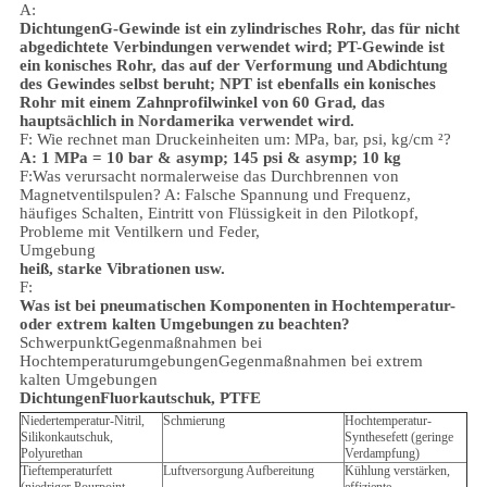
A:
Dichtungen
G-Gewinde ist ein zylindrisches Rohr, das für nicht
abgedichtete Verbindungen verwendet wird; PT-Gewinde ist
ein konisches Rohr, das auf der Verformung und Abdichtung
des Gewindes selbst beruht; NPT ist ebenfalls ein konisches
Rohr mit einem Zahnprofilwinkel von 60 Grad, das
hauptsächlich in Nordamerika verwendet wird.
F: Wie rechnet man Druckeinheiten um: MPa, bar, psi, kg/cm ²?
A: 1 MPa = 10 bar & asymp; 145 psi & asymp; 10 kg
F:Was verursacht normalerweise das Durchbrennen von
Magnetventilspulen?
A: Falsche Spannung und Frequenz,
häufiges Schalten, Eintritt von Flüssigkeit in den Pilotkopf,
Probleme mit Ventilkern und Feder,
Umgebung
heiß, starke Vibrationen usw.
F:
Was ist bei pneumatischen Komponenten in Hochtemperatur-
oder extrem kalten Umgebungen zu beachten?
Schwerpunkt
Gegenmaßnahmen bei
Hochtemperaturumgebungen
Gegenmaßnahmen bei extrem
kalten Umgebungen
Dichtungen
Fluorkautschuk, PTFE
Niedertemperatur-Nitril,
Schmierung
Hochtemperatur-
Silikonkautschuk,
Synthesefett (geringe
Polyurethan
Verdampfung)
Tieftemperaturfett
Luftversorgung Aufbereitung
Kühlung verstärken,