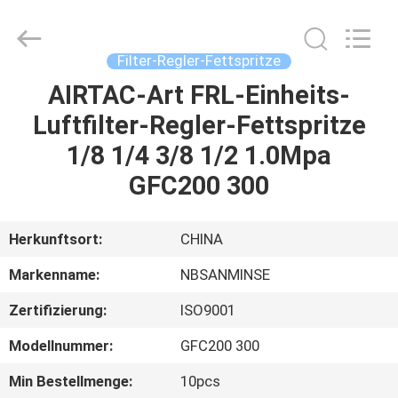
Sanmin
Import
And
Export
Co.,Ltd..
Filter-Regler-Fettspritze
All
Rights
Reserved.
AIRTAC-Art FRL-Einheits-
HAUS
Luftfilter-Regler-Fettspritze
PRODUKTE
1/8 1/4 3/8 1/2 1.0Mpa
GFC200 300
ÜBER
UNS
Herkunftsort:
CHINA
Markenname:
NBSANMINSE
FABRIK-
Zertifizierung:
ISO9001
AUSFLUG
Modellnummer:
GFC200 300
QUALITÄTSKONTROLLE
Min Bestellmenge:
10pcs