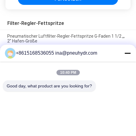
Filter-Regler-Fettspritze
Pneumatischer Luftfilter-Regler-Fettspritze G-Faden 1 1/2 „,
2" Hafen-Größe
+8615168536055 ina@pneuhydr.com
SZLFG-Druckanzeiger-quantitative Zufuhr-hohe
Zuverlässigkeit
Fett NBSANMINSE SDR5-34Z, das Pumpe 4 Mpa
10:40 PM
Wechselstrom 380 Volt 50 Hz mit Überströmventil für
Schmiersystem schmiert
Good day, what product are you looking for?
Beliebte Kategorien
Alle
Pneumatische 
Pneumatisches 
Magnetventile
Impuls-Ventil
Pneumatisches 
Pneumatischer Luft-