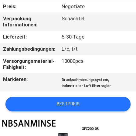
Preis:
Negotiate
TRETEN
Verpackung
Schachtel
SIE
Informationen:
MIT
Lieferzeit:
5-30 Tage
UNS
Zahlungsbedingungen:
L/c, t/t
IN
Versorgungsmaterial-
10000pcs
VERBINDUNG
Fähigkeit:
Markieren:
,
Druckschmierungssystem
NACHRICHTEN
industrieller Luftfilterregler
FORDERN
BESTPREIS
SIE EIN
ZITAT