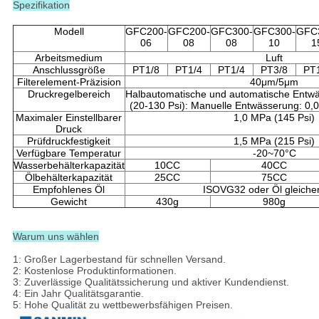
Spezifikation
Modell
GFC200-
GFC200-
GFC300-
GFC300-
GFC
06
08
08
10
1
Arbeitsmedium
Luft
Anschlussgröße
PT1/8
PT1/4
PT1/4
PT3/8
PT
Filterelement-Präzision
40μm/5μm
Druckregelbereich
Halbautomatische und automatische Entw
(20-130 Psi): Manuelle Entwässerung: 0,
Maximaler Einstellbarer
1,0 MPa (145 Psi)
Druck
Prüfdruckfestigkeit
1,5 MPa (215 Psi)
Verfügbare Temperatur
-20~70°C
Wasserbehälterkapazität
10CC
40CC
Ölbehälterkapazität
25CC
75CC
Empfohlenes Öl
ISOVG32 oder Öl gleiche
Gewicht
430g
980g
Warum uns wählen
1: Großer Lagerbestand für schnellen Versand.
2: Kostenlose Produktinformationen.
3: Zuverlässige Qualitätssicherung und aktiver Kundendienst.
4: Ein Jahr Qualitätsgarantie.
5: Hohe Qualität zu wettbewerbsfähigen Preisen.