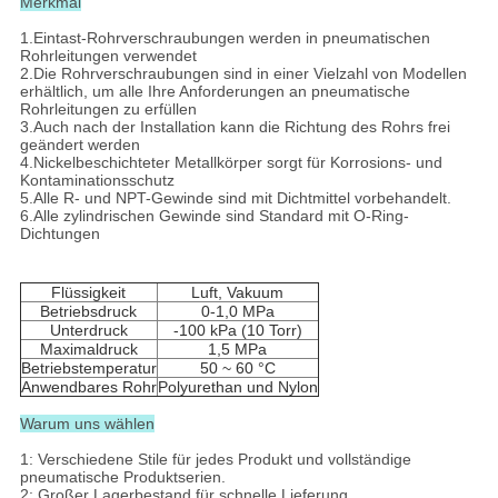
Merkmal
1.Eintast-Rohrverschraubungen werden in pneumatischen
Rohrleitungen verwendet
2.Die Rohrverschraubungen sind in einer Vielzahl von Modellen
erhältlich, um alle Ihre Anforderungen an pneumatische
Rohrleitungen zu erfüllen
3.Auch nach der Installation kann die Richtung des Rohrs frei
geändert werden
4.Nickelbeschichteter Metallkörper sorgt für Korrosions- und
Kontaminationsschutz
5.Alle R- und NPT-Gewinde sind mit Dichtmittel vorbehandelt.
6.Alle zylindrischen Gewinde sind Standard mit O-Ring-
Dichtungen
Flüssigkeit
Luft, Vakuum
Betriebsdruck
0-1,0 MPa
Unterdruck
-100 kPa (10 Torr)
Maximaldruck
1,5 MPa
Betriebstemperatur
50 ~ 60 °C
Anwendbares Rohr
Polyurethan und Nylon
Warum uns wählen
1: Verschiedene Stile für jedes Produkt und vollständige
pneumatische Produktserien.
2: Großer Lagerbestand für schnelle Lieferung.