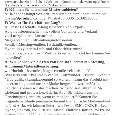
elektronischer Geräte. Solche Verbinder müssen normalerweise spezifische
Standards erfüllen, wie z. B. VDA-Standards.
F: Könnten Sie kostenlose Muster anbieten?
A: Ja,
aber es hängt von den Produkten ab,
bitte kontaktieren Sie
uns
oder WhatsApp 0086 15168536055
ina@pneuhydr.com
F: Was ist Ihr Geschäftsumfang?
A: Unser Geschäftsumfang ist
Service von Export-
Automatisierungsteilen mit vollem Container und Verkauf
von
Luftzylindern, Luftaufbereitung,
Magnetventilen,
Luftventilen,
motorisierten
Ventilen,
Messingventilen, Hydraulikventilen,
Hydraulikzylindern,
Luft- und Ölanschlüssen
und
Druckmessgerätenusw.
F:
Welche Arten von Produkten können Sie
herstellen?
A: Wir können viele Arten von Edelstahl herstellen,
Messing,
Aluminium
Materialbearbeitung.
wie Hochdruckventile / Magnetventile / elektrische Ventile
/
Wasserventile /
Pneumatikventile
/ Luftzylinder / Hydraulikventile
/ Hydraulikakkumulatoren
und so weiter.
F: Kann das Produkt mit
unserem Logo und unserer Marke hergestellt werden?
A: Ja,
natürlich können wir das machen. Wir sind seit Jahren OEM-
Lieferant und professionell darin. Aber Sie müssen uns die
Genehmigung erteilen, wenn es möglich ist.
F:Können Sie
originale berühmte pneumatische und hydraulische Markenartikel
liefern?
A: Ja, wir können liefern wie Festo, SMC, CKD, Burket,
Hydac, Rexroth, SMS, RSMT, Marsh, Endress+Hauser usw.
F:
Gibt
es eine Garantie?
A: Ja, normalerweise haben die Produkte eine