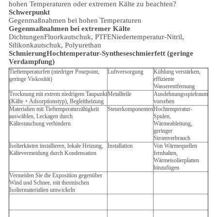
hohen Temperaturen oder extremen Kälte zu beachten?
Schwerpunkt
Gegenmaßnahmen bei hohen Temperaturen
Gegenmaßnahmen bei extremer Kälte
Dichtungen
Fluorkautschuk, PTFE
Niedertemperatur-Nitril,
Silikonkautschuk, Polyurethan
Schmierung
Hochtemperatur-Syntheseschmierfett (geringe
Verdampfung)
Tieftemperaturfett (niedriger Pourpoint,
Luftversorgung
Kühlung verstärken,
geringe Viskosität)
effiziente
Wasserentfernung
Trocknung mit extrem niedrigem Taupunkt
Metallteile
Ausdehnungsspielraum
(Kälte + Adsorptionstyp), Begleitheizung
vorsehen
Materialien mit Tieftemperaturzähigkeit
Steuerkomponenten
Hochtemperatur-
auswählen, Leckagen durch
Spulen,
Kältestauchung verhindern
Wärmeableitung,
geringer
Stromverbrauch
Isolierkästen installieren, lokale Heizung,
Installation
Von Wärmequellen
Kältevermeidung durch Kondensation
fernhalten,
Wärmeisolierplatten
hinzufügen
Vermeiden Sie die Exposition gegenüber
Wind und Schnee, mit thermischen
Isoliermaterialien umwickeln