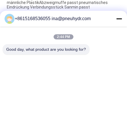
männliche PlastikAbzweigmuffe passt pneumatisches
Eindrückung Verbindungsstück Sanmin passt
+8615168536055 ina@pneuhydr.com
NBSANMINSE-C-pneumatischer Luft-Installations-
Schalldämpfer-Drossel-Ventil-pneumatischer
Messingschalldämpfer
2:44 PM
Pneumatische Luft-Installationen Rc-Faden-KF Messing mit
dem guten netten Nickel überzogen
Good day, what product are you looking for?
Beliebte Kategorien
Alle
Pneumatische 
Pneumatisches 
Magnetventile
Impuls-Ventil
Pneumatisches 
Pneumatischer Luft-
Winkel-Seat-Ventil
Vibrator
Filter-Regler-
Messingmagnetventil
Fettspritze