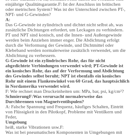
einjährige Qualitätsgarantie.
F: Ist der Anschluss im britischen
oder metrischen System? Was ist der Unterschied zwischen PT-,
NPT- und G-Gewinden?
A:
Das G-Gewinde ist zylindrisch und dichtet nicht selbst ab, was
zusätzliche Dichtungen erfordert, um Leckagen zu verhindern.
PT und NPT sind konisch, und die Innen- und Außengewinde
werden beim Anziehen immer enger. Die Abdichtung erfolgt
durch die Verformung der Gewinde, und Dichtmittel oder
Klebeband werden normalerweise zusätzlich verwendet, um die
Abdichtung zu verbessern.
G-Gewinde ist ein zylindrisches Rohr, das für nicht
abgedichtete Verbindungen verwendet wird; PT-Gewinde ist
ein konisches Rohr, das auf der Verformung und Abdichtung
des Gewindes selbst beruht; NPT ist ebenfalls ein konisches
Rohr mit einem Flankenwinkel von 60 Grad, das hauptsächlich
in Nordamerika verwendet wird.
F: Wie rechnet man Druckeinheiten um: MPa, bar, psi, kg/cm²?
Schmierung
F:Was verursacht normalerweise das
Durchbrennen von Magnetventilspulen?
A: Falsche Spannung und Frequenz, häufiges Schalten, Eintritt
von Flüssigkeit in den Pilotkopf, Probleme mit Ventilkern und
Feder,
Umgebung
heiß, starke Vibrationen usw.
F:
Was ist bei pneumatischen Komponenten in Umgebungen mit