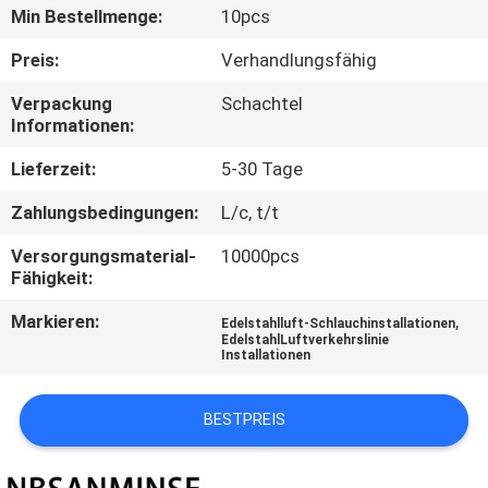
Min Bestellmenge:
10pcs
TRETEN
Preis:
Verhandlungsfähig
SIE
Verpackung
Schachtel
MIT
Informationen:
UNS
Lieferzeit:
5-30 Tage
IN
Zahlungsbedingungen:
L/c, t/t
VERBINDUNG
Versorgungsmaterial-
10000pcs
Fähigkeit:
NACHRICHTEN
Markieren:
,
Edelstahlluft-Schlauchinstallationen
EdelstahlLuftverkehrslinie
Installationen
FORDERN
SIE EIN
BESTPREIS
ZITAT