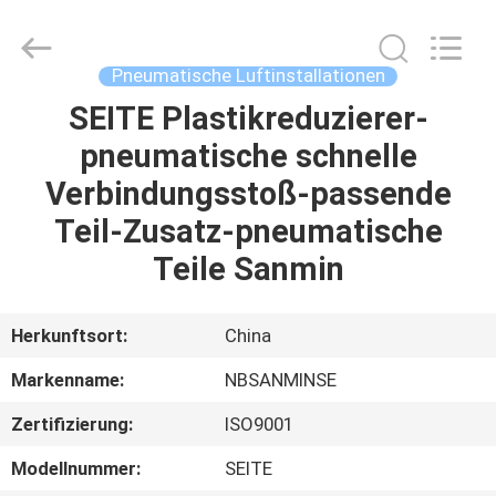
Sanmin
Import
And
Export
Co.,Ltd..
Pneumatische Luftinstallationen
All
Rights
Reserved.
SEITE Plastikreduzierer-
HAUS
pneumatische schnelle
PRODUKTE
Verbindungsstoß-passende
Teil-Zusatz-pneumatische
ÜBER
Teile Sanmin
UNS
Herkunftsort:
China
FABRIK-
Markenname:
NBSANMINSE
AUSFLUG
Zertifizierung:
ISO9001
QUALITÄTSKONTROLLE
Modellnummer:
SEITE