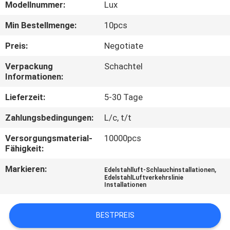
Modellnummer:
Lux
TRETEN
Min Bestellmenge:
10pcs
SIE
Preis:
Negotiate
MIT
Verpackung
Schachtel
UNS
Informationen:
IN
Lieferzeit:
5-30 Tage
VERBINDUNG
Zahlungsbedingungen:
L/c, t/t
Versorgungsmaterial-
10000pcs
NACHRICHTEN
Fähigkeit:
Markieren:
,
Edelstahlluft-Schlauchinstallationen
FORDERN
EdelstahlLuftverkehrslinie
Installationen
SIE EIN
ZITAT
BESTPREIS