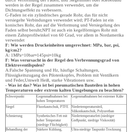
durch Verformung der Fäden, und Siegelmittel oder Klebeband
werden in der Regel zusammen verwendet, um die
Dichtungseffekt zu verbessern.
G-Faden ist ein zylindrisches gerade Rohr, das für nicht
versiegelte Verbindungen verwendet wird; PT-Faden ist ein
konisches Rohr, das auf die Verformung und Versiegelung des
Faden selbst beruht;NPT ist auch ein kegelförmiges Rohr mit
einem Zahnprofilwinkel von 60 Grad, vor allem in Nordamerika
verwendet
F: Wie werden Druckeinheiten umgerechnet: MPa, bar, psi,
kg/cm2?
A: 1MPa=10bar≈145psi≈10kg
F: Was verursacht in der Regel den Verbrennungsgrad von
Elektroventilspulen?
A:Falsche Spannung und Hz, häufige Schaltungen,
Flüssigkeitszugang des Pilotenkopfes, Problem mit Ventilkern
und Feder,
Umwelt
Heiß, starke Vibrationen usw.
- Was ist das?
Was ist bei pneumatischen Bauteilen in hohen
Temperaturen oder extrem kalten Umgebungen zu beachten?
Schwerpunkt
Gegenmaßnahmen bei
Gegenmaßnahmen bei extremer Kälte
hohen Temperaturen
Siegel
Fluorkautschuk, PTFE
Niedertemperaturnitril,
Silikonkautschuk, Polyurethan
Schmierung
Synthetisches Fett mit
Niedertemperaturfett (niedriger
hoher Temperatur
Gießpunkt, niedrige Viskosität)
(niedrige Flüchtigkeit)
Behandlung der
Stärkere Kühlung,
Ultra-niedrige Taupunkt-Trocknung