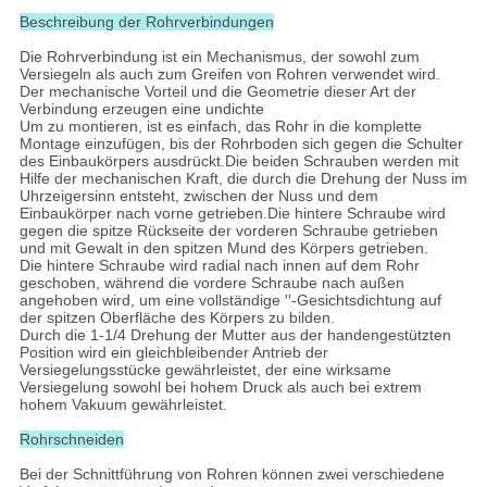
Beschreibung der Rohrverbindungen
Die Rohrverbindung ist ein Mechanismus, der sowohl zum
Versiegeln als auch zum Greifen von Rohren verwendet wird.
Der mechanische Vorteil und die Geometrie dieser Art der
Verbindung erzeugen eine undichte
Um zu montieren, ist es einfach, das Rohr in die komplette
Montage einzufügen, bis der Rohrboden sich gegen die Schulter
des Einbaukörpers ausdrückt.Die beiden Schrauben werden mit
Hilfe der mechanischen Kraft, die durch die Drehung der Nuss im
Uhrzeigersinn entsteht, zwischen der Nuss und dem
Einbaukörper nach vorne getrieben.Die hintere Schraube wird
gegen die spitze Rückseite der vorderen Schraube getrieben
und mit Gewalt in den spitzen Mund des Körpers getrieben.
Die hintere Schraube wird radial nach innen auf dem Rohr
geschoben, während die vordere Schraube nach außen
angehoben wird, um eine vollständige ′′-Gesichtsdichtung auf
der spitzen Oberfläche des Körpers zu bilden.
Durch die 1-1/4 Drehung der Mutter aus der handengestützten
Position wird ein gleichbleibender Antrieb der
Versiegelungsstücke gewährleistet, der eine wirksame
Versiegelung sowohl bei hohem Druck als auch bei extrem
hohem Vakuum gewährleistet.
Rohrschneiden
Bei der Schnittführung von Rohren können zwei verschiedene