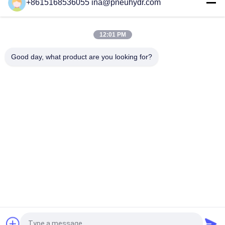
+8615168536055 ina@pneuhydr.com
NBSANMINSE-C-pneumatischer Luft-Installations-
Schalldämpfer-Drossel-Ventil-pneumatischer
Messingschalldämpfer
12:01 PM
Pneumatische Luft-Installationen Rc-Faden-KF Messing mit
dem guten netten Nickel überzogen
Good day, what product are you looking for?
Beliebte Kategorien
Alle
Pneumatische 
Pneumatisches 
Magnetventile
Impuls-Ventil
Pneumatisches 
Pneumatischer Luft-
Winkel-Seat-Ventil
Vibrator
Filter-Regler-
Messingmagnetventil
Fettspritze
Pneumatischer Luft-
Pneumatische 
Zylinder
Luftinstallationen