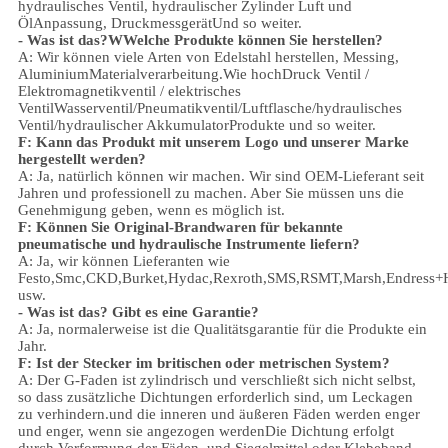
hydraulisches Ventil, hydraulischer Zylinder
Luft und
Öl
Anpassung
, Druckmessgerät
Und so weiter.
- Was ist das?
W
Welche Produkte können Sie herstellen?
A: Wir können viele Arten von Edelstahl herstellen
,
Messing,
Aluminium
Materialverarbeitung.
Wie hoch
Druck
Ventil /
Elektromagnetikventil / elektrisches
Ventil
Wasserventil/
Pneumatikventil
/
Luftflasche
/hydraulisches
Ventil/hydraulischer Akkumulator
Produkte und so weiter.
F: Kann das Produkt mit unserem Logo und unserer Marke
hergestellt werden?
A: Ja, natürlich können wir machen. Wir sind OEM-Lieferant seit
Jahren und professionell zu machen. Aber Sie müssen uns die
Genehmigung geben, wenn es möglich ist.
F: Können Sie Original-Brandwaren für bekannte
pneumatische und hydraulische Instrumente liefern?
A: Ja, wir können Lieferanten wie
Festo,Smc,CKD,Burket,Hydac,Rexroth,SMS,RSMT,Marsh,Endress+
usw.
- Was ist das?
Gibt es eine Garantie?
A: Ja, normalerweise ist die Qualitätsgarantie für die Produkte ein
Jahr.
F: Ist der Stecker im britischen oder metrischen System?
A:
Der G-Faden ist zylindrisch und verschließt sich nicht selbst,
so dass zusätzliche Dichtungen erforderlich sind, um Leckagen
zu verhindern.und die inneren und äußeren Fäden werden enger
und enger, wenn sie angezogen werdenDie Dichtung erfolgt