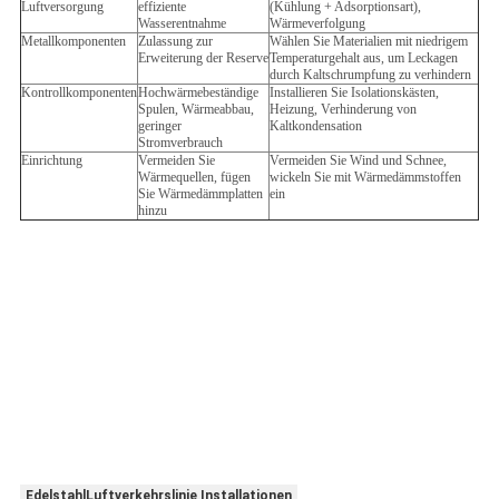
Luftversorgung
effiziente
(Kühlung + Adsorptionsart),
Wasserentnahme
Wärmeverfolgung
Metallkomponenten
Zulassung zur
Wählen Sie Materialien mit niedrigem
Erweiterung der Reserve
Temperaturgehalt aus, um Leckagen
durch Kaltschrumpfung zu verhindern
Kontrollkomponenten
Hochwärmebeständige
Installieren Sie Isolationskästen,
Spulen, Wärmeabbau,
Heizung, Verhinderung von
geringer
Kaltkondensation
Stromverbrauch
Einrichtung
Vermeiden Sie
Vermeiden Sie Wind und Schnee,
Wärmequellen, fügen
wickeln Sie mit Wärmedämmstoffen
Sie Wärmedämmplatten
ein
hinzu
Schlauchschlauch, männliche weibliche Messingschlauch, männliche
weibliche
Schlauchschlauchschlauchschlauchschlauchschlauchschlauchschlauchschlau
Verbindung.Schnellkopplungsstücke, SS304, Edelstahlstücke,
Edelstahlrohrstücke, Tee-Rohrstücke, Gewinde aus Edelstahlstücke,
Rohrverbindung, Rohrstücke, Rohrverbindung,Rohrverbindung, Plastik-
Schnell, Kopplungen, Pneumatische Teile, Gewindeverbindung,
Pneumatische Anpassung, Schub-in-Anpassung, Schub-auf-Anpassung,
Geschwindigkeitssteuerung, Stopp-Anpassung,
Schnellverbindungsrohranpassung,Geschwindigkeitssteuerung.,
Kontrollventile, Handventile, Kugelventile, Handgleitventil, Luftregelventil,
Miniventil, Einschaltventil, Übergangsventil, Einschaltventil,
Kompressionsventil,316L-Fittings aus Edelstahl
EdelstahlLuftverkehrslinie Installationen