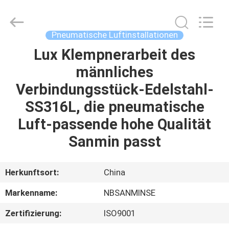
Sanmin
Import
And
Export
Co.,Ltd..
Pneumatische Luftinstallationen
All
Rights
Reserved.
Lux Klempnerarbeit des
HAUS
männliches
PRODUKTE
Verbindungsstück-Edelstahl-
SS316L, die pneumatische
ÜBER
Luft-passende hohe Qualität
UNS
Sanmin passt
FABRIK-
Herkunftsort:
China
AUSFLUG
Markenname:
NBSANMINSE
Zertifizierung:
ISO9001
QUALITÄTSKONTROLLE