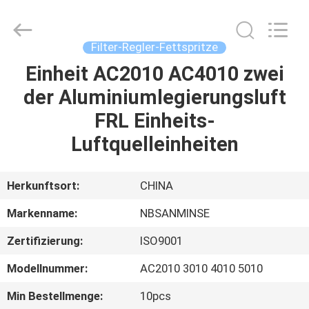
Sanmin
Import
And
Export
Co.,Ltd..
Filter-Regler-Fettspritze
All
Rights
Reserved.
Einheit AC2010 AC4010 zwei
HAUS
der Aluminiumlegierungsluft
PRODUKTE
FRL Einheits-
Luftquelleinheiten
ÜBER
UNS
Herkunftsort:
CHINA
Markenname:
NBSANMINSE
FABRIK-
Zertifizierung:
ISO9001
AUSFLUG
Modellnummer:
AC2010 3010 4010 5010
QUALITÄTSKONTROLLE
Min Bestellmenge:
10pcs