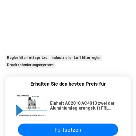
Luftregulatorventil, Luftquelle Geräte Einheiten, Luftquelle
Einheiten, Airtac,Festo, SMC, Druckluft, Druckluftkompressor,
Kompressorfilter, Kompressorfeuchtigkeitsfänger, Filterregler
Schmierstoff, Filter für Luftkompressoren, FRL-Einheiten,
Schmierstoff, Minifilter,Ein Mini-Schmiermittel.Mini-Regulator,
Feuchtigkeitsseparator, Pneumatischer, Druckkompressor,
Pneumatische Teile, Pneumatischer Filter, Pneumatischer
Schmierstoff, Luftschmierstoff, Pneumatischer Regler,
Luftregler mit Messgerät,Kompressorluftregler Einer, zwei, drei
Einheiten.
Reglerfilterfettspritze
industrieller Luftfilterregler
Druckschmierungssystem
Erhalten Sie den besten Preis für
Einheit AC2010 AC4010 zwei der
Aluminiumlegierungsluft FRL
Einheits-Luftquelleinheiten
Fortsetzen