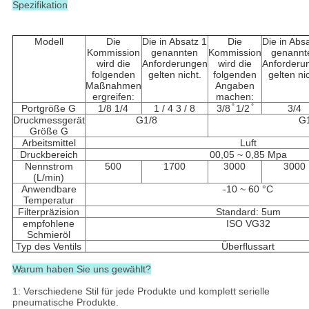
Spezifikation
Modell
Die
Die in Absatz 1
Die
Die in Abs
Kommission
genannten
Kommission
genannt
wird die
Anforderungen
wird die
Anforderu
folgenden
gelten nicht.
folgenden
gelten ni
Maßnahmen
Angaben
ergreifen:
machen:
Portgröße G
1/8 1/4
1 / 4 3 / 8
3/8 ̊ 1/2 ̊
3/4
Druckmessgerät
G1/8
G
Größe G
Arbeitsmittel
Luft
Druckbereich
00,05 ~ 0,85 Mpa
Nennstrom
500
1700
3000
3000
(L/min)
Anwendbare
-10 ~ 60 °C
Temperatur
Filterpräzision
Standard: 5um
empfohlene
ISO VG32
Schmieröl
Typ des Ventils
Überflussart
Warum haben Sie uns gewählt?
1: Verschiedene Stil für jede Produkte und komplett serielle
pneumatische Produkte.