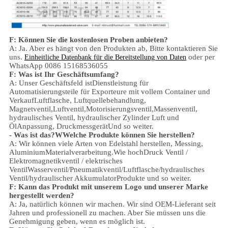
F: Können Sie die kostenlosen Proben anbieten?
A: Ja.
Aber es hängt von den Produkten ab,
Bitte kontaktieren Sie
uns.
oder per
Einheitliche Datenbank für die Bereitstellung von Daten
WhatsApp 0086 15168536055
F: Was ist Ihr Geschäftsumfang?
A: Unser Geschäftsfeld ist
Dienstleistung für
Automatisierungsteile für Exporteure mit vollem Container und
Verkauf
Luftflasche, Luftquellebehandlung,
Magnetventil,
Luftventil,
Motorisierungsventil,
Massenventil,
hydraulisches Ventil, hydraulischer Zylinder
Luft und
Öl
Anpassung
, Druckmessgerät
Und so weiter.
- Was ist das?
W
Welche Produkte können Sie herstellen?
A: Wir können viele Arten von Edelstahl herstellen
,
Messing,
Aluminium
Materialverarbeitung.
Wie hoch
Druck
Ventil /
Elektromagnetikventil / elektrisches
Ventil
Wasserventil/
Pneumatikventil
/
Luftflasche
/hydraulisches
Ventil/hydraulischer Akkumulator
Produkte und so weiter.
F: Kann das Produkt mit unserem Logo und unserer Marke
hergestellt werden?
A: Ja, natürlich können wir machen. Wir sind OEM-Lieferant seit
Jahren und professionell zu machen. Aber Sie müssen uns die
Genehmigung geben, wenn es möglich ist.