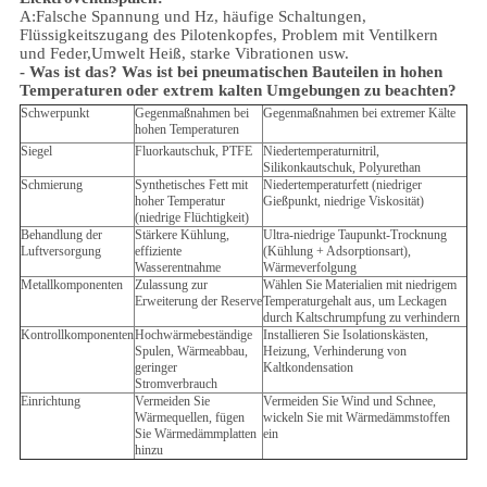
A:Falsche Spannung und Hz, häufige Schaltungen,
Flüssigkeitszugang des Pilotenkopfes, Problem mit Ventilkern
und Feder,
Umwelt
Heiß, starke Vibrationen usw.
- Was ist das?
Was ist bei pneumatischen Bauteilen in hohen
Temperaturen oder extrem kalten Umgebungen zu beachten?
Schwerpunkt
Gegenmaßnahmen bei
Gegenmaßnahmen bei extremer Kälte
hohen Temperaturen
Siegel
Fluorkautschuk, PTFE
Niedertemperaturnitril,
Silikonkautschuk, Polyurethan
Schmierung
Synthetisches Fett mit
Niedertemperaturfett (niedriger
hoher Temperatur
Gießpunkt, niedrige Viskosität)
(niedrige Flüchtigkeit)
Behandlung der
Stärkere Kühlung,
Ultra-niedrige Taupunkt-Trocknung
Luftversorgung
effiziente
(Kühlung + Adsorptionsart),
Wasserentnahme
Wärmeverfolgung
Metallkomponenten
Zulassung zur
Wählen Sie Materialien mit niedrigem
Erweiterung der Reserve
Temperaturgehalt aus, um Leckagen
durch Kaltschrumpfung zu verhindern
Kontrollkomponenten
Hochwärmebeständige
Installieren Sie Isolationskästen,
Spulen, Wärmeabbau,
Heizung, Verhinderung von
geringer
Kaltkondensation
Stromverbrauch
Einrichtung
Vermeiden Sie
Vermeiden Sie Wind und Schnee,
Wärmequellen, fügen
wickeln Sie mit Wärmedämmstoffen
Sie Wärmedämmplatten
ein
hinzu
Luftkompressor Filterregulator, Luftkompressor Teile,
Luftkompressor Druckregler, Luftfilterregulator,