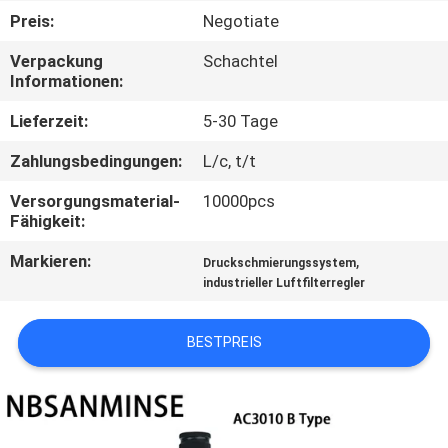
Preis:
Negotiate
TRETEN
Verpackung
Schachtel
SIE
Informationen:
MIT
Lieferzeit:
5-30 Tage
UNS
Zahlungsbedingungen:
L/c, t/t
IN
Versorgungsmaterial-
10000pcs
VERBINDUNG
Fähigkeit:
Markieren:
,
Druckschmierungssystem
NACHRICHTEN
industrieller Luftfilterregler
FORDERN
BESTPREIS
SIE EIN
ZITAT