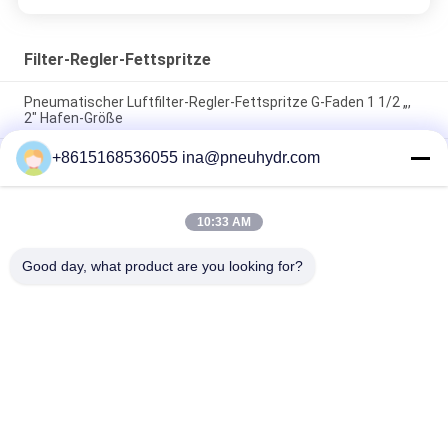
Filter-Regler-Fettspritze
Pneumatischer Luftfilter-Regler-Fettspritze G-Faden 1 1/2 „,
2" Hafen-Größe
+8615168536055 ina@pneuhydr.com
SZLFG-Druckanzeiger-quantitative Zufuhr-hohe
Zuverlässigkeit
Fett NBSANMINSE SDR5-34Z, das Pumpe 4 Mpa
10:33 AM
Wechselstrom 380 Volt 50 Hz mit Überströmventil für
Schmiersystem schmiert
Good day, what product are you looking for?
Beliebte Kategorien
Alle
Pneumatische 
Pneumatisches 
Magnetventile
Impuls-Ventil
Pneumatisches 
Pneumatischer Luft-
Winkel-Seat-Ventil
Vibrator