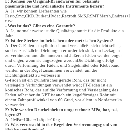
F: Können Sie Original-Brandwaren für bekannte
pneumatische und hydraulische Instrumente liefern?
A: Ja, wir können Lieferanten wie
Festo,Smc,CKD,Burket,Hydac,Rexroth,SMS,RSMT,Marsh,Endress+
usw.
- Was ist das?
Gibt es eine Garantie?
A: Ja, normalerweise ist die Qualitätsgarantie für die Produkte ein
Jahr.
F: Ist der Stecker im britischen oder metrischen System?
A:
Der G-Faden ist zylindrisch und verschließt sich nicht selbst,
so dass zusätzliche Dichtungen erforderlich sind, um Leckagen
zu verhindern.und die inneren und äußeren Fäden werden enger
und enger, wenn sie angezogen werdenDie Dichtung erfolgt
durch Verformung der Fäden, und Siegelmittel oder Klebeband
werden in der Regel zusammen verwendet, um die
Dichtungseffekt zu verbessern.
G-Faden ist ein zylindrisches gerade Rohr, das für nicht
versiegelte Verbindungen verwendet wird; PT-Faden ist ein
konisches Rohr, das auf die Verformung und Versiegelung des
Faden selbst beruht;NPT ist auch ein kegelförmiges Rohr mit
einem Zahnprofilwinkel von 60 Grad, vor allem in Nordamerika
verwendet
F: Wie werden Druckeinheiten umgerechnet: MPa, bar, psi,
kg/cm2?
A: 1MPa=10bar≈145psi≈10kg
F: Was verursacht in der Regel den Verbrennungsgrad von
Elektroventilspulen?