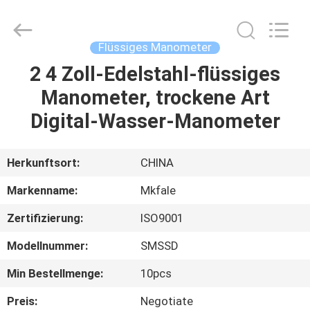
Sanmin
Import
And
Export
Co.,Ltd..
Flüssiges Manometer
All
Rights
Reserved.
2 4 Zoll-Edelstahl-flüssiges
HAUS
Manometer, trockene Art
PRODUKTE
Digital-Wasser-Manometer
ÜBER
Herkunftsort:
CHINA
UNS
Markenname:
Mkfale
Zertifizierung:
ISO9001
FABRIK-
Modellnummer:
SMSSD
AUSFLUG
Min Bestellmenge:
10pcs
QUALITÄTSKONTROLLE
Preis:
Negotiate