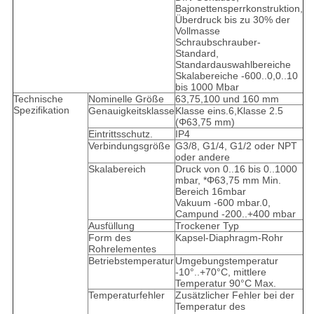
Bajonettensperrkonstruktion,
Überdruck bis zu 30% der
Vollmasse
Schraubschrauber-
Standard,
Standardauswahlbereiche
Skalabereiche -600..0,0..10
bis 1000 Mbar
Technische
Nominelle Größe
63,75,100 und 160 mm
Spezifikation
Genauigkeitsklasse
Klasse eins.6,Klasse 2.5
(Φ63,75 mm)
Eintrittsschutz.
IP4
Verbindungsgröße
G3/8, G1/4, G1/2 oder NPT
oder andere
Skalabereich
Druck von 0..16 bis 0..1000
mbar, *Φ63,75 mm Min.
Bereich 16mbar
Vakuum -600 mbar.0,
Campund -200..+400 mbar
Ausfüllung
Trockener Typ
Form des
Kapsel-Diaphragm-Rohr
Rohrelementes
Betriebstemperatur
Umgebungstemperatur
-10°..+70°C, mittlere
Temperatur 90°C Max.
Temperaturfehler
Zusätzlicher Fehler bei der
Temperatur des