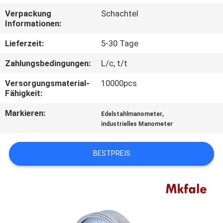
Verpackung
Schachtel
TRETEN
Informationen:
SIE
Lieferzeit:
5-30 Tage
MIT
Zahlungsbedingungen:
L/c, t/t
UNS
Versorgungsmaterial-
10000pcs
IN
Fähigkeit:
VERBINDUNG
Markieren:
,
Edelstahlmanometer
industrielles Manometer
NACHRICHTEN
BESTPREIS
FORDERN
SIE EIN
ZITAT