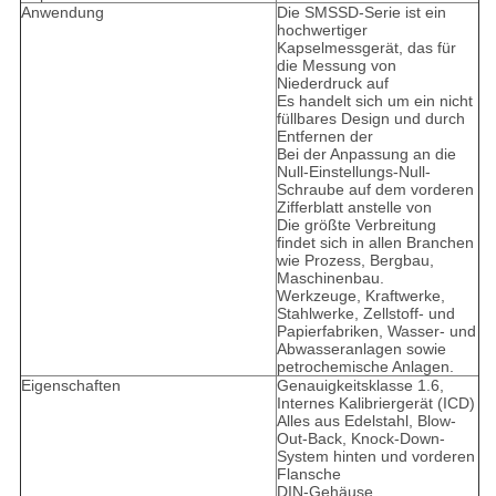
Anwendung
Die SMSSD-Serie ist ein
hochwertiger
Kapselmessgerät, das für
die Messung von
Niederdruck auf
Es handelt sich um ein nicht
füllbares Design und durch
Entfernen der
Bei der Anpassung an die
Null-Einstellungs-Null-
Schraube auf dem vorderen
Zifferblatt anstelle von
Die größte Verbreitung
findet sich in allen Branchen
wie Prozess, Bergbau,
Maschinenbau.
Werkzeuge, Kraftwerke,
Stahlwerke, Zellstoff- und
Papierfabriken, Wasser- und
Abwasseranlagen sowie
petrochemische Anlagen.
Eigenschaften
Genauigkeitsklasse 1.6,
Internes Kalibriergerät (ICD)
Alles aus Edelstahl, Blow-
Out-Back, Knock-Down-
System hinten und vorderen
Flansche
DIN-Gehäuse,