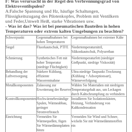
F: Was verursacht in der Regel den Verbrennungsgrad von
Elektroventilspulen?
A:Falsche Spannung und Hz, häufige Schaltungen,
Flüssigkeitszugang des Pilotenkopfes, Problem mit Ventilkern
und Feder,
Umwelt
Heiß, starke Vibrationen usw.
- Was ist das?
Was ist bei pneumatischen Bauteilen in hohen
Temperaturen oder extrem kalten Umgebungen zu beachten?
Schwerpunkt
Gegenmaßnahmen bei
Gegenmaßnahmen bei extremer Kälte
hohen Temperaturen
Siegel
Fluorkautschuk, PTFE
Niedertemperaturnitril,
Silikonkautschuk, Polyurethan
Schmierung
Synthetisches Fett mit
Niedertemperaturfett (niedriger
hoher Temperatur
Gießpunkt, niedrige Viskosität)
(niedrige Flüchtigkeit)
Behandlung der
Stärkere Kühlung,
Ultra-niedrige Taupunkt-Trocknung
Luftversorgung
effiziente
(Kühlung + Adsorptionsart),
Wasserentnahme
Wärmeverfolgung
Metallkomponenten
Zulassung zur
Wählen Sie Materialien mit niedrigem
Erweiterung der Reserve
Temperaturgehalt aus, um Leckagen
durch Kaltschrumpfung zu verhindern
Kontrollkomponenten
Hochwärmebeständige
Installieren Sie Isolationskästen,
Spulen, Wärmeabbau,
Heizung, Verhinderung von
geringer
Kaltkondensation
Stromverbrauch
Einrichtung
Vermeiden Sie
Vermeiden Sie Wind und Schnee,
Wärmequellen, fügen
wickeln Sie mit Wärmedämmstoffen
Sie Wärmedämmplatten
ein
hinzu