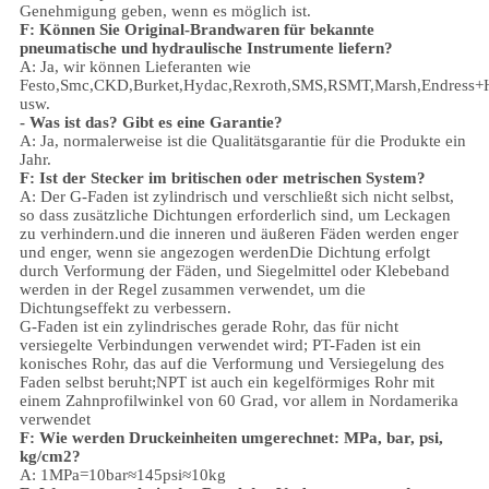
Genehmigung geben, wenn es möglich ist.
F: Können Sie Original-Brandwaren für bekannte
pneumatische und hydraulische Instrumente liefern?
A: Ja, wir können Lieferanten wie
Festo,Smc,CKD,Burket,Hydac,Rexroth,SMS,RSMT,Marsh,Endress+
usw.
- Was ist das?
Gibt es eine Garantie?
A: Ja, normalerweise ist die Qualitätsgarantie für die Produkte ein
Jahr.
F: Ist der Stecker im britischen oder metrischen System?
A:
Der G-Faden ist zylindrisch und verschließt sich nicht selbst,
so dass zusätzliche Dichtungen erforderlich sind, um Leckagen
zu verhindern.und die inneren und äußeren Fäden werden enger
und enger, wenn sie angezogen werdenDie Dichtung erfolgt
durch Verformung der Fäden, und Siegelmittel oder Klebeband
werden in der Regel zusammen verwendet, um die
Dichtungseffekt zu verbessern.
G-Faden ist ein zylindrisches gerade Rohr, das für nicht
versiegelte Verbindungen verwendet wird; PT-Faden ist ein
konisches Rohr, das auf die Verformung und Versiegelung des
Faden selbst beruht;NPT ist auch ein kegelförmiges Rohr mit
einem Zahnprofilwinkel von 60 Grad, vor allem in Nordamerika
verwendet
F: Wie werden Druckeinheiten umgerechnet: MPa, bar, psi,
kg/cm2?
A: 1MPa=10bar≈145psi≈10kg