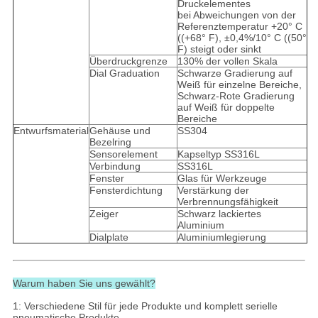
Druckelementes
bei Abweichungen von der
Referenztemperatur +20° C
((+68° F), ±0,4%/10° C ((50°
F) steigt oder sinkt
Überdruckgrenze
130% der vollen Skala
Dial Graduation
Schwarze Gradierung auf
Weiß für einzelne Bereiche,
Schwarz-Rote Gradierung
auf Weiß für doppelte
Bereiche
Entwurfsmaterial
Gehäuse und
SS304
Bezelring
Sensorelement
Kapseltyp SS316L
Verbindung
SS316L
Fenster
Glas für Werkzeuge
Fensterdichtung
Verstärkung der
Verbrennungsfähigkeit
Zeiger
Schwarz lackiertes
Aluminium
Dialplate
Aluminiumlegierung
Warum haben Sie uns gewählt?
1: Verschiedene Stil für jede Produkte und komplett serielle
pneumatische Produkte.