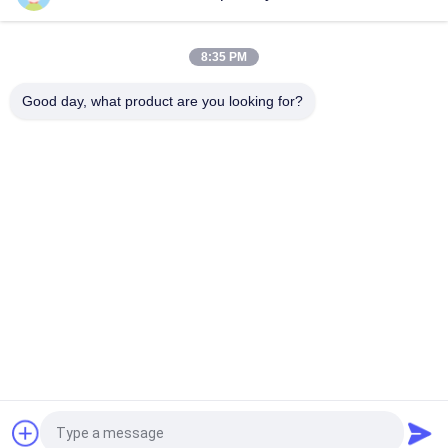
Einteilige Verbindungs-flüssiges Manometer SM1SP mit
quetschverbundenem Fall
8:35 PM
63B / L 2,5 Zoll-Flüssigkeit gefülltes Brennstoff-Manometer-
Laser-Schweißen mit CER Zertifikat
Good day, what product are you looking for?
Beliebte Kategorien
Alle
Pneumatische 
Pneumatisches 
Magnetventile
Impuls-Ventil
Pneumatisches 
Pneumatischer Luft-
Winkel-Seat-Ventil
Vibrator
Filter-Regler-
Messingmagnetventil
Fettspritze
Pneumatischer Luft-
Pneumatische 
Zylinder
Luftinstallationen
Fordern Sie ein Angebot