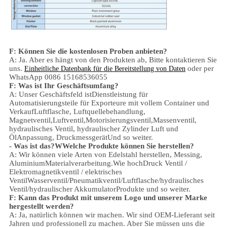
F: Können Sie die kostenlosen Proben anbieten?
A: Ja.
Aber es hängt von den Produkten ab,
Bitte kontaktieren Sie
uns.
oder per
Einheitliche Datenbank für die Bereitstellung von Daten
WhatsApp 0086 15168536055
F: Was ist Ihr Geschäftsumfang?
A: Unser Geschäftsfeld ist
Dienstleistung für
Automatisierungsteile für Exporteure mit vollem Container und
Verkauf
Luftflasche, Luftquellebehandlung,
Magnetventil,
Luftventil,
Motorisierungsventil,
Massenventil,
hydraulisches Ventil, hydraulischer Zylinder
Luft und
Öl
Anpassung
, Druckmessgerät
Und so weiter.
- Was ist das?
W
Welche Produkte können Sie herstellen?
A: Wir können viele Arten von Edelstahl herstellen
,
Messing,
Aluminium
Materialverarbeitung.
Wie hoch
Druck
Ventil /
Elektromagnetikventil / elektrisches
Ventil
Wasserventil/
Pneumatikventil
/
Luftflasche
/hydraulisches
Ventil/hydraulischer Akkumulator
Produkte und so weiter.
F: Kann das Produkt mit unserem Logo und unserer Marke
hergestellt werden?
A: Ja, natürlich können wir machen. Wir sind OEM-Lieferant seit
Jahren und professionell zu machen. Aber Sie müssen uns die