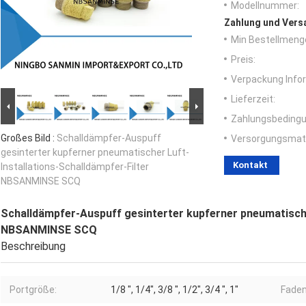
Modellnummer:
Zahlung und Vers
Min Bestellmeng
Preis:
Verpackung Info
Lieferzeit:
Zahlungsbedingu
Großes Bild :
Schalldämpfer-Auspuff
Versorgungsmater
gesinterter kupferner pneumatischer Luft-
Kontakt
Installations-Schalldämpfer-Filter
NBSANMINSE SCQ
Schalldämpfer-Auspuff gesinterter kupferner pneumatische
NBSANMINSE SCQ
Beschreibung
Portgröße:
1/8 ", 1/4", 3/8 ", 1/2", 3/4 ", 1"
Faden