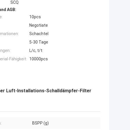
SCQ
and AGB:
e:
10pcs
Negotiate
rmationen:
Schachtel
5-30 Tage
ngen:
L/c, t/t
ial-Fähigkeit:
10000pcs
r Luft-Installations-Schalldämpfer-Filter
:
BSPP (g)