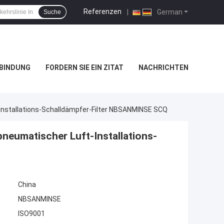
Referenzen
|
German
Suche
RBINDUNG
FORDERN SIE EIN ZITAT
NACHRICHTEN
Installations-Schalldämpfer-Filter NBSANMINSE SCQ
neumatischer Luft-Installations-
China
NBSANMINSE
ISO9001