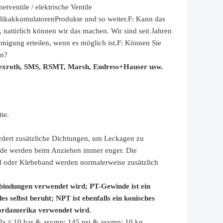
tventile / elektrische Ventile
ulikakkumulatoren
Produkte und so weiter.
F: Kann das
, natürlich können wir das machen. Wir sind seit Jahren
migung erteilen, wenn es möglich ist.
F: Können Sie
rn?
Rexroth, SMS, RSMT, Marsh, Endress+Hauser usw.
ie.
fordert zusätzliche Dichtungen, um Leckagen zu
nde werden beim Anziehen immer enger. Die
l oder Klebeband werden normalerweise zusätzlich
erbindungen verwendet wird; PT-Gewinde ist ein
 selbst beruht; NPT ist ebenfalls ein konisches
Nordamerika verwendet wird.
a = 10 bar & asymp; 145 psi & asymp; 10 kg