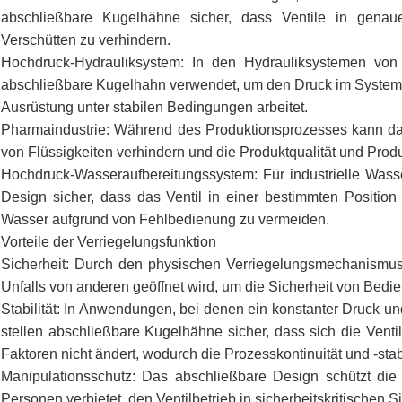
abschließbare Kugelhähne sicher, dass Ventile in genaue
Verschütten zu verhindern.
Hochdruck-Hydrauliksystem: In den Hydrauliksystemen von
abschließbare Kugelhahn verwendet, um den Druck im System a
Ausrüstung unter stabilen Bedingungen arbeitet.
Pharmaindustrie: Während des Produktionsprozesses kann da
von Flüssigkeiten verhindern und die Produktqualität und Produ
Hochdruck-Wasseraufbereitungssystem: Für industrielle Wasse
Design sicher, dass das Ventil in einer bestimmten Position fi
Wasser aufgrund von Fehlbedienung zu vermeiden.
Vorteile der Verriegelungsfunktion
Sicherheit: Durch den physischen Verriegelungsmechanismus w
Unfalls von anderen geöffnet wird, um die Sicherheit von Bedi
Stabilität: In Anwendungen, bei denen ein konstanter Druck und
stellen abschließbare Kugelhähne sicher, dass sich die Venti
Faktoren nicht ändert, wodurch die Prozesskontinuität und -stabi
Manipulationsschutz: Das abschließbare Design schützt die 
Personen verbietet, den Ventilbetrieb in sicherheitskritischen S