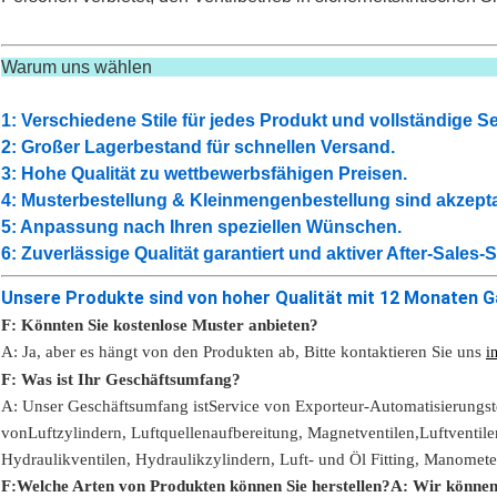
Warum uns 
1: Verschiedene Stile für jedes Produkt und vollständige 
2: Großer Lagerbestand für schnellen Versand.
3: Hohe Qualität zu wettbewerbsfähigen Preisen.
4: Musterbestellung & Kleinmengenbestellung sind akzepta
5: Anpassung nach Ihren speziellen Wünschen.
6: Zuverlässige Qualität garantiert und aktiver After-Sales-
Unsere Produkte sind von hoher Qualität mit 12 Monaten G
F: Könnten Sie kostenlose Muster anbieten?
A: Ja,
aber es hängt von den Produkten ab,
Bitte kontaktieren Sie uns
i
F: Was ist Ihr Geschäftsumfang?
A: Unser Geschäftsumfang ist
Service von Exporteur-Automatisierungst
von
Luftzylindern, Luftquellenaufbereitung, Magnetventilen,
Luftventile
Hydraulikventilen, Hydraulikzylindern,
Luft- und Öl
Fitting
, Manomete
F:
Welche Arten von Produkten können Sie herstellen?
A: Wir können 