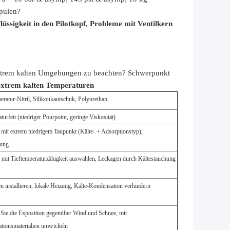
pulen?
lüssigkeit in den Pilotkopf, Probleme mit Ventilkern
xtrem kalten Umgebungen zu beachten?
Schwerpunkt
xtrem kalten Temperaturen
eratur-Nitril, Silikonkautschuk, Polyurethan
turfett (niedriger Pourpoint, geringe Viskosität)
mit extrem niedrigem Taupunkt (Kälte- + Adsorptionstyp),
zung
n mit Tieftemperaturzähigkeit auswählen, Leckagen durch Kältestauchung
en installieren, lokale Heizung, Kälte-Kondensation verhindern
Sie die Exposition gegenüber Wind und Schnee, mit
tionsmaterialien umwickeln