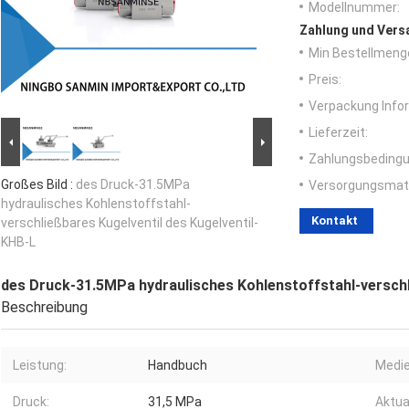
Modellnummer:
Zahlung und Vers
Min Bestellmeng
Preis:
Verpackung Info
Lieferzeit:
Zahlungsbedingu
Großes Bild :
des Druck-31.5MPa
Versorgungsmater
hydraulisches Kohlenstoffstahl-
Kontakt
verschließbares Kugelventil des Kugelventil-
KHB-L
des Druck-31.5MPa hydraulisches Kohlenstoffstahl-verschl
Beschreibung
Leistung:
Handbuch
Medie
Druck:
31,5 MPa
Aktu