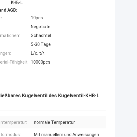
KHB-L
and AGB:
e:
10pcs
Negotiate
rmationen:
Schachtel
5-30 Tage
ngen:
L/c, t/t
ial-Fähigkeit:
10000pcs
ießbares Kugelventil des Kugelventil-KHB-L
ntemperatur:
normale Temperatur
atormodus:
Mit manuellem und Anweisungen