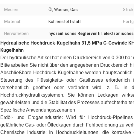
Medien:
Öl, Wasser, Gas
Struk
Material:
Kohlenstoffstahl
Portg
Hervorheben:
hydraulisches Reglerventil
,
elektronisches
Hydraulische Hochdruck-Kugelhahn 31,5 MPa G-Gewinde KH
Kugelhahn
Der hydraulische Artikel hat einen Druckbereich von 0-300 bar
Bitte arbeiten Sie nicht über den angegebenen Druckbereich h
Abschließbare Hochdruck-Kugelhähne werden hauptsächlich in
Steuerung des Flüssigkeits- oder Gasflusses erforderlich i
versehentlich geöffnet oder verändert wird, z. B. in
Hochdruckhydrauliksystemen. Sie können Leckagen wirksa
gewährleisten und die Stabilität des Prozesses aufrechterhalte
Spezifische Anwendungsszenarien
Erdöl- und Erdgasindustrie: Wird für Hochdruck-Pipelin
gefährliche Gas- oder Ölleckagen durch Fehlbedienung zu verh
Chemische Industrie: In Hochdruckleitungen, die korrosive