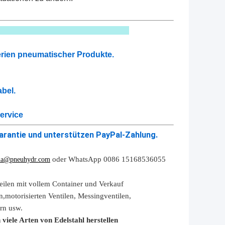
wählen
Serien pneumatischer Produkte.
bel.
Service
arantie und unterstützen PayPal-Zahlung.
oder WhatsApp 0086 15168536055
na@pneuhydr.com
eilen mit vollem Container und Verkauf
n,
motorisierten Ventilen,
Messingventilen,
rn
usw.
viele Arten von Edelstahl herstellen