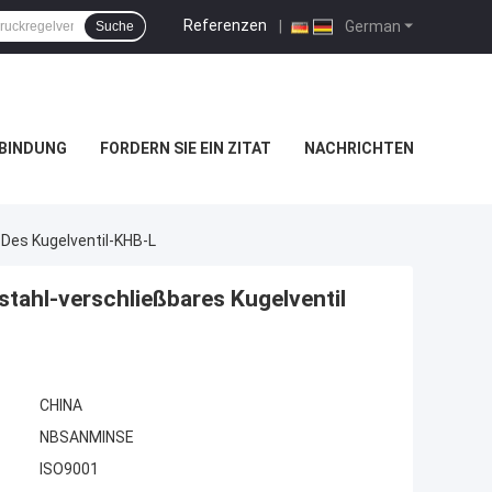
Referenzen
|
German
Suche
RBINDUNG
FORDERN SIE EIN ZITAT
NACHRICHTEN
 Des Kugelventil-KHB-L
tahl-verschließbares Kugelventil
CHINA
NBSANMINSE
ISO9001