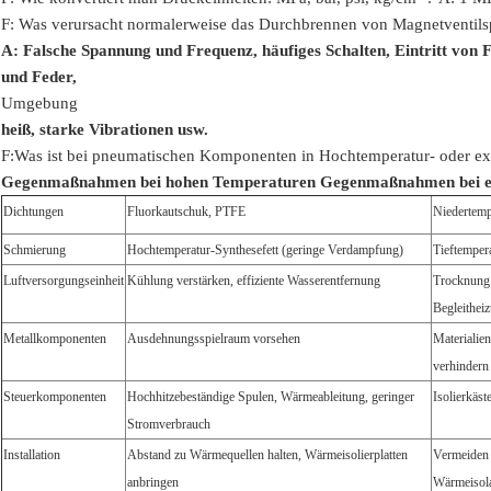
F: Was verursacht normalerweise das Durchbrennen von Magnetventils
A: Falsche Spannung und Frequenz, häufiges Schalten, Eintritt von F
und Feder,
Umgebung
heiß, starke Vibrationen usw.
F:
Was ist bei pneumatischen Komponenten in Hochtemperatur- oder e
Gegenmaßnahmen bei hohen Temperaturen
Gegenmaßnahmen bei e
Dichtungen
Fluorkautschuk, PTFE
Niedertemp
Schmierung
Hochtemperatur-Synthesefett (geringe Verdampfung)
Tieftempera
Luftversorgungseinheit
Kühlung verstärken, effiziente Wasserentfernung
Trocknung 
Begleithei
Metallkomponenten
Ausdehnungsspielraum vorsehen
Materialie
verhindern
Steuerkomponenten
Hochhitzebeständige Spulen, Wärmeableitung, geringer
Isolierkäst
Stromverbrauch
Installation
Abstand zu Wärmequellen halten, Wärmeisolierplatten
Vermeiden 
anbringen
Wärmeisola