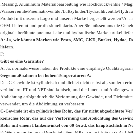
,
Messing, Aluminium
Materialbearbeitung.
wie Hochdruckventile / Magne
/
Wasserventile/
Pneumatikventile
/
Luftzylinder
/Hydraulikventile/Hydra
Produkt mit unserem Logo und unserer Marke hergestellt werden?
A: Ja
OEM-Lieferant und professionell darin. Aber Sie müssen uns die Geneh
originale berühmte pneumatische und hydraulische Markenartikel liefe
A: Ja, wir können Marken wie Festo, SMC, CKD, Burket, Hydac, 
liefern.
F:
Gibt es eine Garantie?
A: Ja, normalerweise haben die Produkte eine einjährige Qualitätsgarant
Gegenmaßnahmen bei hohen Temperaturen
A:
Das G-Gewinde ist zylindrisch und dichtet nicht selbst ab, sondern er
verhindern. PT und NPT sind konisch, und die Innen- und Außengewi
Abdichtung erfolgt durch die Verformung der Gewinde, und Dichtmitte
verwendet, um die Abdichtung zu verbessern.
G-Gewinde ist ein zylindrisches Rohr, das für nicht abgedichtete V
konisches Rohr, das auf der Verformung und Abdichtung des Gewindes
Rohr mit einem Flankenwinkel von 60 Grad, das hauptsächlich in 
F: Wie konvertiert man Druckeinheiten: MPa, bar, psi, kg/cm ²?
A: 1 MP