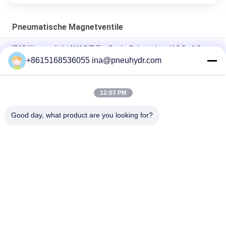
Pneumatische Magnetventile
IP65 Wasserdicht NAMUR Ein-Spule-Solenoidventil 0,2 - 1,0
MPa 60°C NBR PUR Dichtung
+8615168536055 ina@pneuhydr.com
FV-L10 Inline 5-Wege-Pneumatik-Solenoidventil M7
12:03 PM
DOOS-Führung - Art Reihen-Magnetventil-Spule DC24V
Impuls-Ventil-Spule DCs 29W
Good day, what product are you looking for?
Beliebte Kategorien
Alle
Pneumatische 
Pneumatisches 
Magnetventile
Impuls-Ventil
Pneumatisches 
Pneumatischer Luft-
Winkel-Seat-Ventil
Vibrator
Filter-Regler-