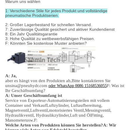
Warum uns wählen
1: Verschiedene Stile für jedes Produkt und vollständige
pneumatische Produktserien.
2: Großer Lagerbestand für schnellen Versand.
7: Zuverlässige Qualität gesichert und aktiver Kundendienst
8: Ein Jahr Qualitätsgarantie
3: Hohe Qualität zu wettbewerbsfähigen Preisen.
F: Könnten Sie kostenlose Muster anbieten?
A: Ja,
aber es hängt von den Produkten ab,
Bitte kontaktieren Sie
uns
ina@pneuhydr.com
F: Was ist
oder WhatsApp 0086 15168536055
Ihr Geschäftsumfang?
A: Unser Geschäftsumfang ist
Service von Exporteur-Automatisierungsteilen mit vollem
Container und Verkauf
Luftzylinder, Luftaufbereitung,
Magnetventil,
Luftventil,
motorisiertes Ventil,
Messingventil,
Hydraulikventil, Hydraulikzylinder,
Luft und Öl
Fitting
,
Manometer
usw.
F:
Welche Arten von Produkten können Sie herstellen?
A: Wir