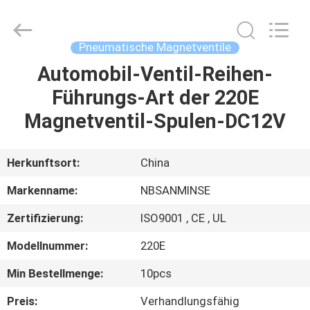
Sanmin
Import
And
Export
Co.,Ltd..
Pneumatische Magnetventile
All
Rights
Reserved.
Automobil-Ventil-Reihen-
HAUS
Führungs-Art der 220E
PRODUKTE
Magnetventil-Spulen-DC12V
ÜBER
Herkunftsort:
China
UNS
Markenname:
NBSANMINSE
Zertifizierung:
ISO9001 , CE , UL
FABRIK-
Modellnummer:
220E
AUSFLUG
Min Bestellmenge:
10pcs
QUALITÄTSKONTROLLE
Preis:
Verhandlungsfähig