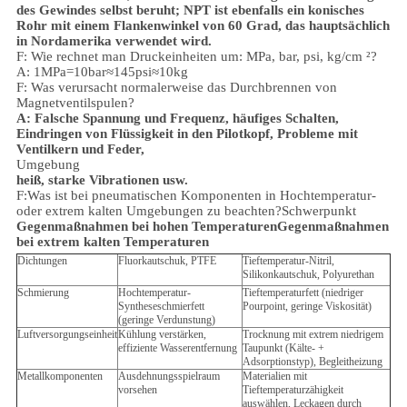
des Gewindes selbst beruht; NPT ist ebenfalls ein konisches
Rohr mit einem Flankenwinkel von 60 Grad, das hauptsächlich
in Nordamerika verwendet wird.
F: Wie rechnet man Druckeinheiten um: MPa, bar, psi, kg/cm ²?
A: 1MPa=10bar≈145psi≈10kg
F: Was verursacht normalerweise das Durchbrennen von
Magnetventilspulen?
A: Falsche Spannung und Frequenz, häufiges Schalten,
Eindringen von Flüssigkeit in den Pilotkopf, Probleme mit
Ventilkern und Feder,
Umgebung
heiß, starke Vibrationen usw.
F:
Was ist bei pneumatischen Komponenten in Hochtemperatur-
oder extrem kalten Umgebungen zu beachten?
Schwerpunkt
Gegenmaßnahmen bei hohen Temperaturen
Gegenmaßnahmen
bei extrem kalten Temperaturen
Dichtungen
Fluorkautschuk, PTFE
Tieftemperatur-Nitril,
Silikonkautschuk, Polyurethan
Schmierung
Hochtemperatur-
Tieftemperaturfett (niedriger
Syntheseschmierfett
Pourpoint, geringe Viskosität)
(geringe Verdunstung)
Luftversorgungseinheit
Kühlung verstärken,
Trocknung mit extrem niedrigem
effiziente Wasserentfernung
Taupunkt (Kälte- +
Adsorptionstyp), Begleitheizung
Metallkomponenten
Ausdehnungsspielraum
Materialien mit
vorsehen
Tieftemperaturzähigkeit
auswählen, Leckagen durch