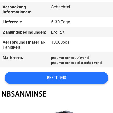
Verpackung
Schachtel
TRETEN
Informationen:
SIE
Lieferzeit:
5-30 Tage
MIT
Zahlungsbedingungen:
L/c, t/t
UNS
Versorgungsmaterial-
10000pcs
IN
Fähigkeit:
VERBINDUNG
Markieren:
,
pneumatisches Luftventil
pneumatisches elektrisches Ventil
NACHRICHTEN
BESTPREIS
FORDERN
SIE EIN
ZITAT