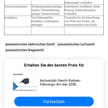
Kältestrumpf verhindern
Steuerkomponenten
Hochtemperaturbeständige
Isolierkästen installieren, lokale
Spulen, Wärmeableitung,
Heizung, Kaltkondensation
geringer Stromverbrauch
verhindern
Installation
Von Wärmequellen
Vermeiden Sie die Einwirkung
fernhalten, Isolierplatten
von Wind und Schnee, mit
anbringen
Isoliermaterialien umwickeln
pneumatisches elektrisches Ventil
pneumatisches Luftventil
pneumatisches Wegeventil
Erhalten Sie den besten Preis für
Automobil-Ventil-Reihen-
Führungs-Art der 220E
Magnetventil-Spulen-DC12V
Fortsetzen