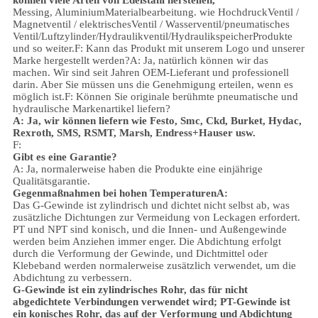
können viele Arten von Edelstahl herstellen
,
Messing, Aluminium
Materialbearbeitung.
wie Hochdruck
Ventil /
Magnetventil / elektrischesVentil /
Wasserventil/
pneumatisches
Ventil
/
Luftzylinder
/Hydraulikventil/Hydraulikspeicher
Produkte
und so weiter.
F: Kann das Produkt mit unserem Logo und unserer
Marke hergestellt werden?
A: Ja, natürlich können wir das
machen. Wir sind seit Jahren OEM-Lieferant und professionell
darin. Aber Sie müssen uns die Genehmigung erteilen, wenn es
möglich ist.
F: Können Sie originale berühmte pneumatische und
hydraulische Markenartikel liefern?
A: Ja, wir können liefern wie Festo, Smc, Ckd, Burket, Hydac,
Rexroth, SMS, RSMT, Marsh, Endress+Hauser usw.
F:
Gibt es eine Garantie?
A: Ja, normalerweise haben die Produkte eine einjährige
Qualitätsgarantie.
Gegenmaßnahmen bei hohen Temperaturen
A:
Das G-Gewinde ist zylindrisch und dichtet nicht selbst ab, was
zusätzliche Dichtungen zur Vermeidung von Leckagen erfordert.
PT und NPT sind konisch, und die Innen- und Außengewinde
werden beim Anziehen immer enger. Die Abdichtung erfolgt
durch die Verformung der Gewinde, und Dichtmittel oder
Klebeband werden normalerweise zusätzlich verwendet, um die
Abdichtung zu verbessern.
G-Gewinde ist ein zylindrisches Rohr, das für nicht
abgedichtete Verbindungen verwendet wird; PT-Gewinde ist
ein konisches Rohr, das auf der Verformung und Abdichtung