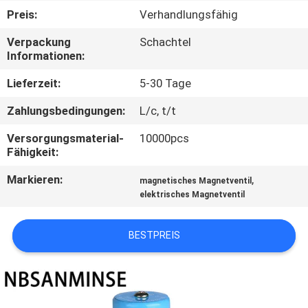
Preis:
Verhandlungsfähig
TRETEN
Verpackung
Schachtel
SIE
Informationen:
MIT
Lieferzeit:
5-30 Tage
UNS
Zahlungsbedingungen:
L/c, t/t
IN
Versorgungsmaterial-
10000pcs
VERBINDUNG
Fähigkeit:
Markieren:
,
magnetisches Magnetventil
NACHRICHTEN
elektrisches Magnetventil
FORDERN
BESTPREIS
SIE EIN
ZITAT