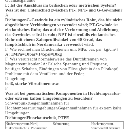
Qualitätsgarantie.
F: Ist der Anschluss im britischen oder metrischen System?
Was ist der Unterschied zwischen PT-, NPT- und G-Gewinden?
A:
Dichtungen
G-Gewinde ist ein zylindrisches Rohr, das für nicht
abgedichtete Verbindungen verwendet wird; PT-Gewinde ist
ein konisches Rohr, das auf der Verformung und Abdichtung
des Gewindes selbst beruht; NPT ist ebenfalls ein konisches
Rohr mit einem Zahnprofilwinkel von 60 Grad, das
hauptsächlich in Nordamerika verwendet wird.
F: Wie rechnet man Druckeinheiten um: MPa, bar, psi, kg/cm²?
A: 1MPa=10bar≈145psi≈10kg
F: Was verursacht normalerweise das Durchbrennen von
Magnetventilspulen?
A: Falsche Spannung und Frequenz,
häufiges Schalten, Eindringen von Flüssigkeit in den Pilotkopf,
Probleme mit dem Ventilkern und der Feder,
Umgebung
heiß, starke Vibrationen usw.
F:
Was ist bei pneumatischen Komponenten in Hochtemperatur-
oder extrem kalten Umgebungen zu beachten?
Schwerpunkt
Gegenmaßnahmen für
Hochtemperaturumgebungen
Gegenmaßnahmen für extrem kalte
Umgebungen
Dichtungen
Fluorkautschuk, PTFE
Niedertemperatur-Nitril,
Schmierung
Hochtemperatur-
Silikonkautschuk, Polyurethan
Synthesefett (geringe