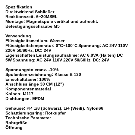
Spezifikation
Direktwirkend Schließer
Reaktionszeit: 6~20MSEL
Montage: Magnetspule vertikal und aufrecht.
Befestigungsschraube M5
Verwendung
Flüssigkeitsmedium: Wasser
Flüssigkeitstemperatur: 0°C~100°C
Spannung: AC 24V 110V
220V 50/60Hz, DC: 24V
Eigenschaften
Leistungsaufnahme: AC 6,8VA (Halten) DC
5W
Spannung: AC 24V 110V 220V 50/60Hz, DC: 24V
Spannungstoleranz: -10%
Spulenkennzeichnung: Klasse B 130
Einschaltdauer: 100%
Anschlusslänge 30 CM (12")
Komponentenmaterial
Kolben: IJ117
Dichtungen: EPDM
Gehäuse: PP, 1/8 (Schwarz), 1/4 (Weiß), Nylon66
Schattierungsring: Rotkupfer
Technische Parameter
Rohrgröße
Öffnung