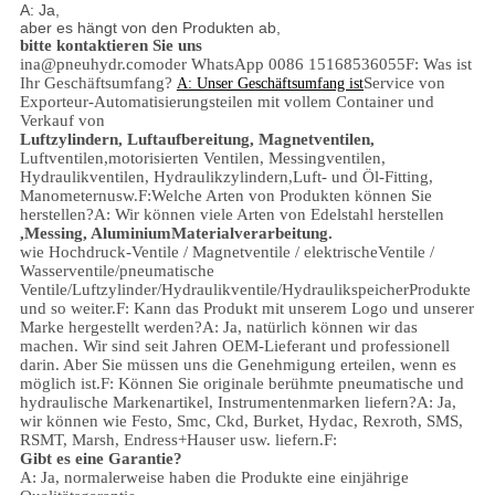
A: Ja,
aber es hängt von den Produkten ab,
bitte kontaktieren Sie uns
ina@pneuhydr.com
oder WhatsApp 0086 15168536055
F: Was ist
Ihr Geschäftsumfang?
Service von
A: Unser Geschäftsumfang ist
Exporteur-Automatisierungsteilen mit vollem Container und
Verkauf von
Luftzylindern, Luftaufbereitung, Magnetventilen,
Luftventilen,
motorisierten Ventilen,
Messingventilen,
Hydraulikventilen, Hydraulikzylindern,
Luft- und Öl-
Fitting
,
Manometern
usw.
F:
Welche Arten von Produkten können Sie
herstellen?
A: Wir können viele Arten von Edelstahl herstellen
,
Messing, Aluminium
Materialverarbeitung.
wie Hochdruck-
Ventile / Magnetventile / elektrischeVentile /
Wasserventile/
pneumatische
Ventile
/
Luftzylinder
/Hydraulikventile/Hydraulikspeicher
Produkte
und so weiter.
F: Kann das Produkt mit unserem Logo und unserer
Marke hergestellt werden?
A: Ja, natürlich können wir das
machen. Wir sind seit Jahren OEM-Lieferant und professionell
darin. Aber Sie müssen uns die Genehmigung erteilen, wenn es
möglich ist.
F: Können Sie originale berühmte pneumatische und
hydraulische Markenartikel, Instrumentenmarken liefern?
A: Ja,
wir können wie Festo, Smc, Ckd, Burket, Hydac, Rexroth, SMS,
RSMT, Marsh, Endress+Hauser usw. liefern.
F:
Gibt es eine Garantie?
A: Ja, normalerweise haben die Produkte eine einjährige