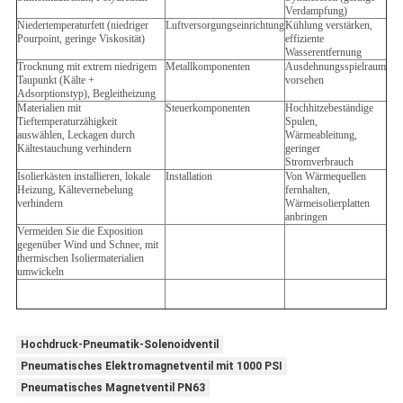
Verdampfung)
Niedertemperaturfett (niedriger
Luftversorgungseinrichtung
Kühlung verstärken,
Pourpoint, geringe Viskosität)
effiziente
Wasserentfernung
Trocknung mit extrem niedrigem
Metallkomponenten
Ausdehnungsspielraum
Taupunkt (Kälte +
vorsehen
Adsorptionstyp), Begleitheizung
Materialien mit
Steuerkomponenten
Hochhitzebeständige
Tieftemperaturzähigkeit
Spulen,
auswählen, Leckagen durch
Wärmeableitung,
Kältestauchung verhindern
geringer
Stromverbrauch
Isolierkästen installieren, lokale
Installation
Von Wärmequellen
Heizung, Kältevernebelung
fernhalten,
verhindern
Wärmeisolierplatten
anbringen
Vermeiden Sie die Exposition
gegenüber Wind und Schnee, mit
thermischen Isoliermaterialien
umwickeln
Hochdruck-Pneumatik-Solenoidventil
Pneumatisches Elektromagnetventil mit 1000 PSI
Pneumatisches Magnetventil PN63