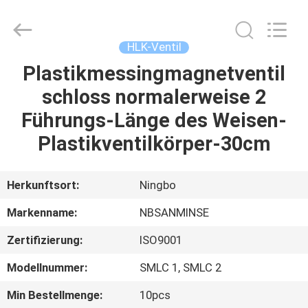
Sanmin
Import
And
Export
Co.,Ltd..
HLK-Ventil
All
Rights
Reserved.
Plastikmessingmagnetventil
HAUS
schloss normalerweise 2
PRODUKTE
Führungs-Länge des Weisen-
Plastikventilkörper-30cm
ÜBER
UNS
Herkunftsort:
Ningbo
Markenname:
NBSANMINSE
FABRIK-
Zertifizierung:
ISO9001
AUSFLUG
Modellnummer:
SMLC 1, SMLC 2
QUALITÄTSKONTROLLE
Min Bestellmenge:
10pcs