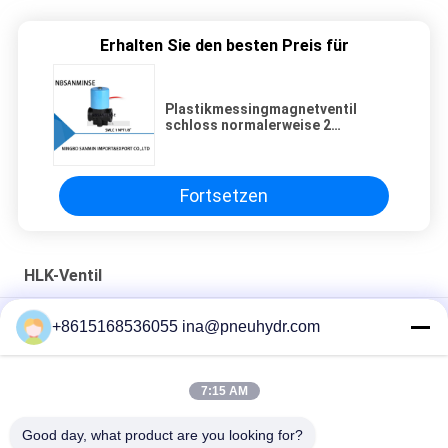
Erhalten Sie den besten Preis für
Plastikmessingmagnetventil
schloss normalerweise 2
Führungs-Länge des Weisen-
Plastikventilkörper-30cm
Fortsetzen
HLK-Ventil
DA22F Kryogene Sicherheitsventil aus Edelstahl 65bar
+8615168536055 ina@pneuhydr.com
DA22F-25/40P ((C) V Kryogenes Sicherheitsventil
7:15 AM
Hoher gegenwärtiger Kompressor-Druckschalter
NBSANMINSE SMF08A 1/8 1/4
Good day, what product are you looking for?