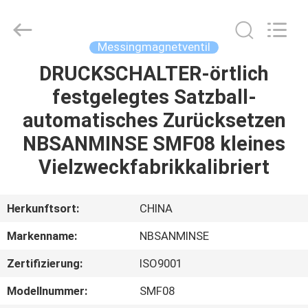
Sanmin
Import
And
Export
Co.,Ltd..
Messingmagnetventil
All
Rights
Reserved.
DRUCKSCHALTER-örtlich
HAUS
festgelegtes Satzball-
PRODUKTE
automatisches Zurücksetzen
NBSANMINSE SMF08 kleines
ÜBER
Vielzweckfabrikkalibriert
UNS
Herkunftsort:
CHINA
FABRIK-
Markenname:
NBSANMINSE
AUSFLUG
Zertifizierung:
ISO9001
QUALITÄTSKONTROLLE
Modellnummer:
SMF08