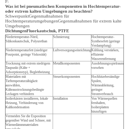
F:
Was ist bei pneumatischen Komponenten in Hochtemperatur-
oder extrem kalten Umgebungen zu beachten?
Schwerpunkt
Gegenmaßnahmen für
Hochtemperaturumgebungen
Gegenmaßnahmen für extrem kalte
Umgebungen
Dichtungen
Fluorkautschuk, PTFE
Niedertemperatur-Nitril,
Schmierung
Hochtemperatur-
Silikonkautschuk, Polyurethan
Synthesefett (geringe
Verdampfung)
Niedertemperaturfett (niedriger
Luftversorgungseinrichtung
Kühlung verstärken,
Pourpoint, geringe Viskosität)
effiziente
Wasserentfernung
Trocknung mit extrem niedrigem
Metallkomponenten
Ausdehnungsspielraum
Taupunkt (Kälte +
vorsehen
Adsorptionstyp), Begleitheizung
Materialien mit
Steuerkomponenten
Hochhitzebeständige
Tieftemperaturzähigkeit
Spulen,
auswählen,
Wärmeableitung,
Kälteaustrocknungsbedingte
geringer
Leckagen verhindern
Stromverbrauch
Isolierkästen installieren, lokale
Installation
Von Wärmequellen
Heizung, Verhinderung von
fernhalten,
Kaltkondensation
Isolierplatten
hinzufügen
Vermeiden Sie die Exposition
gegenüber Wind und Schnee, mit
Wärmedämmmaterialien