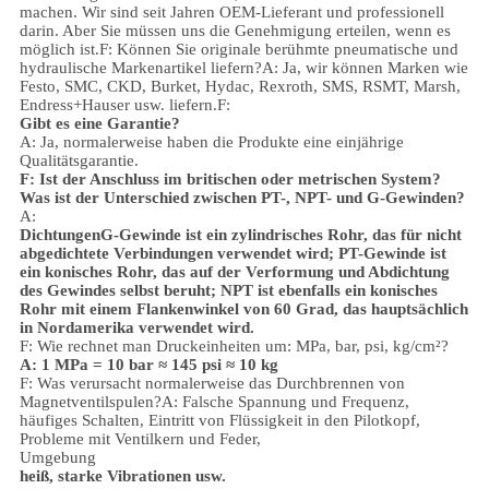
machen. Wir sind seit Jahren OEM-Lieferant und professionell
darin. Aber Sie müssen uns die Genehmigung erteilen, wenn es
möglich ist.
F: Können Sie originale berühmte pneumatische und
hydraulische Markenartikel liefern?
A: Ja, wir können Marken wie
Festo, SMC, CKD, Burket, Hydac, Rexroth, SMS, RSMT, Marsh,
Endress+Hauser usw. liefern.
F:
Gibt es eine Garantie?
A: Ja, normalerweise haben die Produkte eine einjährige
Qualitätsgarantie.
F: Ist der Anschluss im britischen oder metrischen System?
Was ist der Unterschied zwischen PT-, NPT- und G-Gewinden?
A:
Dichtungen
G-Gewinde ist ein zylindrisches Rohr, das für nicht
abgedichtete Verbindungen verwendet wird; PT-Gewinde ist
ein konisches Rohr, das auf der Verformung und Abdichtung
des Gewindes selbst beruht; NPT ist ebenfalls ein konisches
Rohr mit einem Flankenwinkel von 60 Grad, das hauptsächlich
in Nordamerika verwendet wird.
F: Wie rechnet man Druckeinheiten um: MPa, bar, psi, kg/cm²?
A: 1 MPa = 10 bar ≈ 145 psi ≈ 10 kg
F: Was verursacht normalerweise das Durchbrennen von
Magnetventilspulen?
A: Falsche Spannung und Frequenz,
häufiges Schalten, Eintritt von Flüssigkeit in den Pilotkopf,
Probleme mit Ventilkern und Feder,
Umgebung
heiß, starke Vibrationen usw.