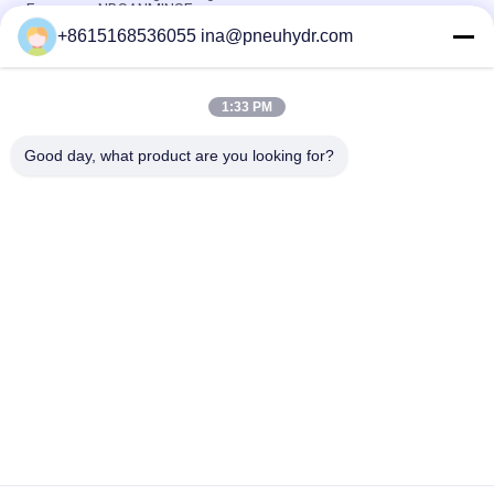
Frequenz-NBSANMINSE
+8615168536055 ina@pneuhydr.com
Magnetventile des Edelstahl-Z4 für Wasser-unmittelbares
Magnetventil
1:33 PM
Schmiedete Antiexplosion Z6 Messingmagnetventil
normalerweise offenes 0 - 65 ℃ Temperatur
Good day, what product are you looking for?
Beliebte Kategorien
Alle
Pneumatische 
Pneumatisches 
Magnetventile
Impuls-Ventil
Pneumatisches 
Pneumatischer Luft-
Winkel-Seat-Ventil
Vibrator
Filter-Regler-
Messingmagnetventil
Fettspritze
Pneumatischer Luft-
Pneumatische 
Zylinder
Luftinstallationen