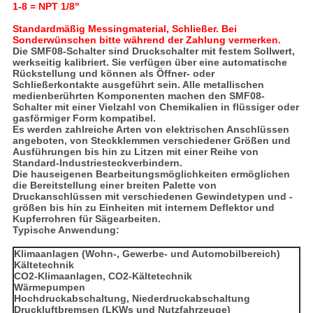
1-8 = NPT 1/8"
Standardmäßig Messingmaterial, Schließer. Bei
Sonderwünschen bitte während der Zahlung vermerken.
Die SMF08-Schalter sind Druckschalter mit festem Sollwert,
werkseitig kalibriert. Sie verfügen über eine automatische
Rückstellung und können als Öffner- oder
Schließerkontakte ausgeführt sein. Alle metallischen
medienberührten Komponenten machen den SMF08-
Schalter mit einer Vielzahl von Chemikalien in flüssiger oder
gasförmiger Form kompatibel.
Es werden zahlreiche Arten von elektrischen Anschlüssen
angeboten, von Steckklemmen verschiedener Größen und
Ausführungen bis hin zu Litzen mit einer Reihe von
Standard-Industriesteckverbindern.
Die hauseigenen Bearbeitungsmöglichkeiten ermöglichen
die Bereitstellung einer breiten Palette von
Druckanschlüssen mit verschiedenen Gewindetypen und -
größen bis hin zu Einheiten mit internem Deflektor und
Kupferrohren für Sägearbeiten.
Typische Anwendung:
Klimaanlagen (Wohn-, Gewerbe- und Automobilbereich)
Kältetechnik
CO2-Klimaanlagen, CO2-Kältetechnik
Wärmepumpen
Hochdruckabschaltung, Niederdruckabschaltung
Druckluftbremsen (LKWs und Nutzfahrzeuge)