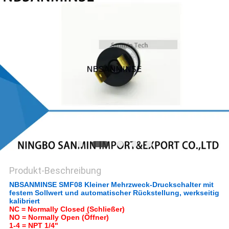
SITEMAP
DATENSCHUTZERKLÄRUNG
Produkt-Beschreibung
NBSANMINSE SMF08 Kleiner Mehrzweck-Druckschalter mit
festem Sollwert und automatischer Rückstellung, werkseitig
kalibriert
NC = Normally Closed (Schließer)
NO = Normally Open (Öffner)
1-4 = NPT 1/4"