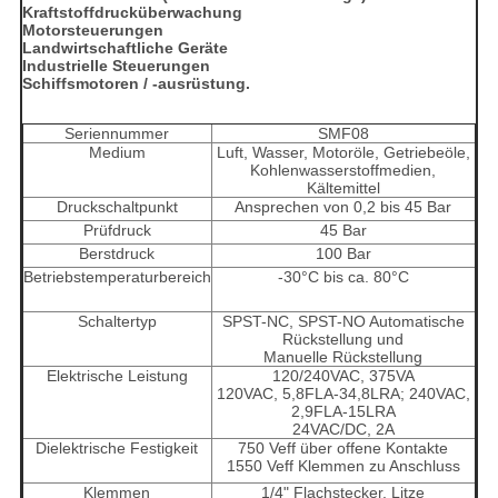
Kraftstoffdrucküberwachung
Motorsteuerungen
Landwirtschaftliche Geräte
Industrielle Steuerungen
Schiffsmotoren / -ausrüstung.
Seriennummer
SMF08
Medium
Luft, Wasser, Motoröle, Getriebeöle,
Kohlenwasserstoffmedien,
Kältemittel
Druckschaltpunkt
Ansprechen von 0,2 bis 45 Bar
Prüfdruck
45 Bar
Berstdruck
100 Bar
Betriebstemperaturbereich
-30°C bis ca. 80°C
Schaltertyp
SPST-NC, SPST-NO Automatische
Rückstellung und
Manuelle Rückstellung
Elektrische Leistung
120/240VAC, 375VA
120VAC, 5,8FLA-34,8LRA; 240VAC,
2,9FLA-15LRA
24VAC/DC, 2A
Dielektrische Festigkeit
750 Veff über offene Kontakte
1550 Veff Klemmen zu Anschluss
Klemmen
1/4" Flachstecker, Litze