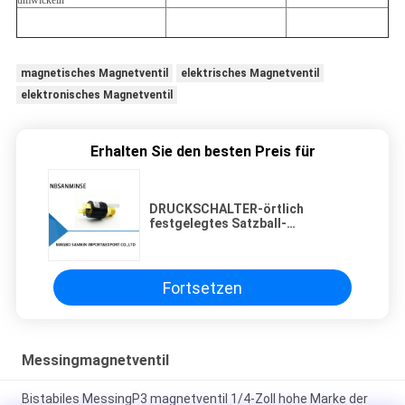
umwickeln
magnetisches Magnetventil
elektrisches Magnetventil
elektronisches Magnetventil
Erhalten Sie den besten Preis für
DRUCKSCHALTER-örtlich
festgelegtes Satzball-
automatisches Zurücksetzen
NBSANMINSE SMF08 kleines
Vielzweckfabrikkalibriert
Fortsetzen
Messingmagnetventil
Bistabiles MessingP3 magnetventil 1/4-Zoll hohe Marke der