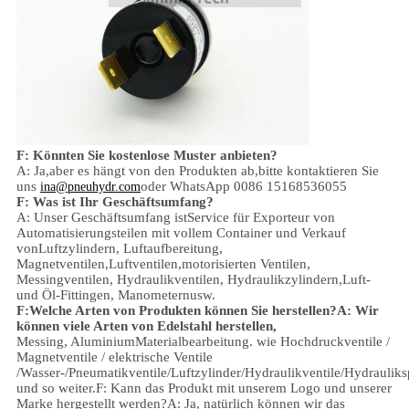
F: Könnten Sie kostenlose Muster anbieten?
A: Ja,
aber es hängt von den Produkten ab,
bitte kontaktieren Sie
uns
oder WhatsApp 0086 15168536055
ina@pneuhydr.com
F: Was ist Ihr Geschäftsumfang?
A: Unser Geschäftsumfang ist
Service für Exporteur von
Automatisierungsteilen mit vollem Container und Verkauf
von
Luftzylindern, Luftaufbereitung,
Magnetventilen,
Luftventilen,
motorisierten Ventilen,
Messingventilen, Hydraulikventilen, Hydraulikzylindern,
Luft-
und Öl-
Fittingen
, Manometern
usw.
F:
Welche Arten von Produkten können Sie herstellen?
A: Wir
können viele Arten von Edelstahl herstellen,
Messing, Aluminium
Materialbearbeitung.
wie Hochdruckventile /
Magnetventile / elektrische Ventile
/
Wasser-/Pneumatikventile
/
Luftzylinder
/Hydraulikventile/Hydrauliks
und so weiter.
F: Kann das Produkt mit unserem Logo und unserer
Marke hergestellt werden?
A: Ja, natürlich können wir das