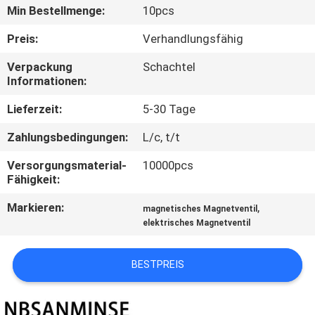
Min Bestellmenge:
10pcs
TRETEN
Preis:
Verhandlungsfähig
SIE
Verpackung
Schachtel
MIT
Informationen:
UNS
Lieferzeit:
5-30 Tage
IN
Zahlungsbedingungen:
L/c, t/t
VERBINDUNG
Versorgungsmaterial-
10000pcs
Fähigkeit:
NACHRICHTEN
Markieren:
,
magnetisches Magnetventil
elektrisches Magnetventil
FORDERN
SIE EIN
BESTPREIS
ZITAT