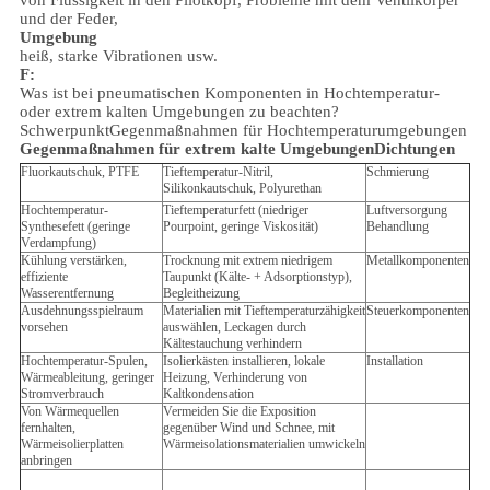
und der Feder,
Umgebung
heiß, starke Vibrationen usw.
F:
Was ist bei pneumatischen Komponenten in Hochtemperatur-
oder extrem kalten Umgebungen zu beachten?
Schwerpunkt
Gegenmaßnahmen für Hochtemperaturumgebungen
Gegenmaßnahmen für extrem kalte Umgebungen
Dichtungen
Fluorkautschuk, PTFE
Tieftemperatur-Nitril,
Schmierung
Silikonkautschuk, Polyurethan
Hochtemperatur-
Tieftemperaturfett (niedriger
Luftversorgung
Synthesefett (geringe
Pourpoint, geringe Viskosität)
Behandlung
Verdampfung)
Kühlung verstärken,
Trocknung mit extrem niedrigem
Metallkomponenten
effiziente
Taupunkt (Kälte- + Adsorptionstyp),
Wasserentfernung
Begleitheizung
Ausdehnungsspielraum
Materialien mit Tieftemperaturzähigkeit
Steuerkomponenten
vorsehen
auswählen, Leckagen durch
Kältestauchung verhindern
Hochtemperatur-Spulen,
Isolierkästen installieren, lokale
Installation
Wärmeableitung, geringer
Heizung, Verhinderung von
Stromverbrauch
Kaltkondensation
Von Wärmequellen
Vermeiden Sie die Exposition
fernhalten,
gegenüber Wind und Schnee, mit
Wärmeisolierplatten
Wärmeisolationsmaterialien umwickeln
anbringen