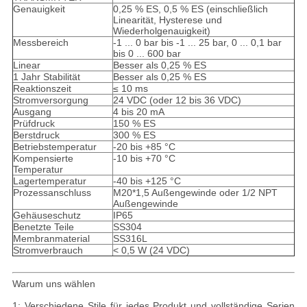
Genauigkeit
0,25 % ES, 0,5 % ES (einschließlich
Linearität, Hysterese und
Wiederholgenauigkeit)
Messbereich
-1 ... 0 bar bis -1 ... 25 bar, 0 ... 0,1 bar
bis 0 ... 600 bar
Linear
Besser als 0,25 % ES
1 Jahr Stabilität
Besser als 0,25 % ES
Reaktionszeit
≤ 10 ms
Stromversorgung
24 VDC (oder 12 bis 36 VDC)
Ausgang
4 bis 20 mA
Prüfdruck
150 % ES
Berstdruck
300 % ES
Betriebstemperatur
-20 bis +85 °C
Kompensierte
-10 bis +70 °C
Temperatur
Lagertemperatur
-40 bis +125 °C
Prozessanschluss
M20*1,5 Außengewinde oder 1/2 NPT
Außengewinde
Gehäuseschutz
IP65
Benetzte Teile
SS304
Membranmaterial
SS316L
Stromverbrauch
< 0,5 W (24 VDC)
Warum uns wählen
1: Verschiedene Stile für jedes Produkt und vollständige Serien