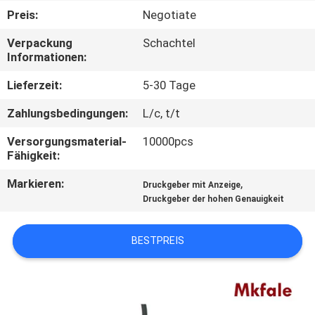
Preis:
Negotiate
TRETEN
Verpackung
Schachtel
SIE
Informationen:
MIT
Lieferzeit:
5-30 Tage
UNS
Zahlungsbedingungen:
L/c, t/t
IN
Versorgungsmaterial-
10000pcs
VERBINDUNG
Fähigkeit:
Markieren:
,
Druckgeber mit Anzeige
NACHRICHTEN
Druckgeber der hohen Genauigkeit
FORDERN
BESTPREIS
SIE EIN
ZITAT