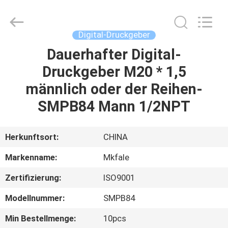
Sanmin
Import
And
Export
Co.,Ltd..
Digital-Druckgeber
All
Rights
Reserved.
Dauerhafter Digital-
HAUS
Druckgeber M20 * 1,5
PRODUKTE
männlich oder der Reihen-
SMPB84 Mann 1/2NPT
ÜBER
UNS
Herkunftsort:
CHINA
Markenname:
Mkfale
FABRIK-
Zertifizierung:
ISO9001
AUSFLUG
Modellnummer:
SMPB84
QUALITÄTSKONTROLLE
Min Bestellmenge:
10pcs