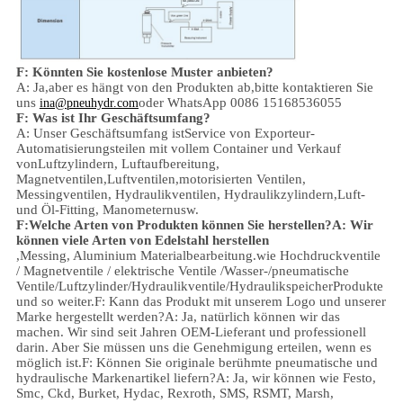
F: Könnten Sie kostenlose Muster anbieten?
A: Ja,
aber es hängt von den Produkten ab,
bitte kontaktieren Sie
uns
oder WhatsApp 0086 15168536055
ina@pneuhydr.com
F: Was ist Ihr Geschäftsumfang?
A: Unser Geschäftsumfang ist
Service von Exporteur-
Automatisierungsteilen mit vollem Container und Verkauf
von
Luftzylindern, Luftaufbereitung,
Magnetventilen,
Luftventilen,
motorisierten Ventilen,
Messingventilen, Hydraulikventilen, Hydraulikzylindern,
Luft-
und Öl-
Fitting
, Manometern
usw.
F:
Welche Arten von Produkten können Sie herstellen?
A: Wir
können viele Arten von Edelstahl herstellen
,
Messing, Aluminium
Materialbearbeitung.
wie Hochdruckventile
/ Magnetventile / elektrische Ventile /
Wasser-/pneumatische
Ventile
/
Luftzylinder
/Hydraulikventile/Hydraulikspeicher
Produkte
und so weiter.
F: Kann das Produkt mit unserem Logo und unserer
Marke hergestellt werden?
A: Ja, natürlich können wir das
machen. Wir sind seit Jahren OEM-Lieferant und professionell
darin. Aber Sie müssen uns die Genehmigung erteilen, wenn es
möglich ist.
F: Können Sie originale berühmte pneumatische und
hydraulische Markenartikel liefern?
A: Ja, wir können wie Festo,
Smc, Ckd, Burket, Hydac, Rexroth, SMS, RSMT, Marsh,