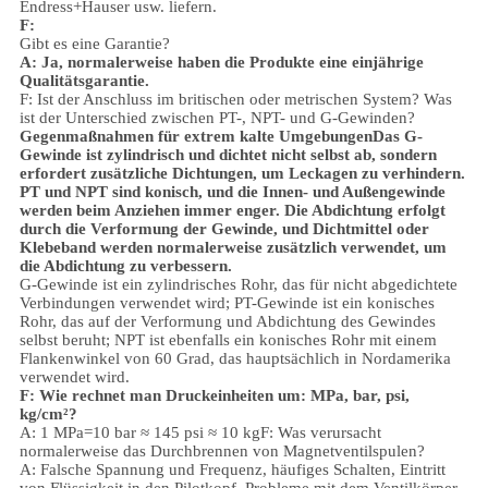
Endress+Hauser usw. liefern.
F:
Gibt es eine Garantie?
A: Ja, normalerweise haben die Produkte eine einjährige
Qualitätsgarantie.
F: Ist der Anschluss im britischen oder metrischen System? Was
ist der Unterschied zwischen PT-, NPT- und G-Gewinden?
Gegenmaßnahmen für extrem kalte Umgebungen
Das G-
Gewinde ist zylindrisch und dichtet nicht selbst ab, sondern
erfordert zusätzliche Dichtungen, um Leckagen zu verhindern.
PT und NPT sind konisch, und die Innen- und Außengewinde
werden beim Anziehen immer enger. Die Abdichtung erfolgt
durch die Verformung der Gewinde, und Dichtmittel oder
Klebeband werden normalerweise zusätzlich verwendet, um
die Abdichtung zu verbessern.
G-Gewinde ist ein zylindrisches Rohr, das für nicht abgedichtete
Verbindungen verwendet wird; PT-Gewinde ist ein konisches
Rohr, das auf der Verformung und Abdichtung des Gewindes
selbst beruht; NPT ist ebenfalls ein konisches Rohr mit einem
Flankenwinkel von 60 Grad, das hauptsächlich in Nordamerika
verwendet wird.
F: Wie rechnet man Druckeinheiten um: MPa, bar, psi,
kg/cm²?
A: 1 MPa=10 bar ≈ 145 psi ≈ 10 kg
F: Was verursacht
normalerweise das Durchbrennen von Magnetventilspulen?
A: Falsche Spannung und Frequenz, häufiges Schalten, Eintritt
von Flüssigkeit in den Pilotkopf, Probleme mit dem Ventilkörper