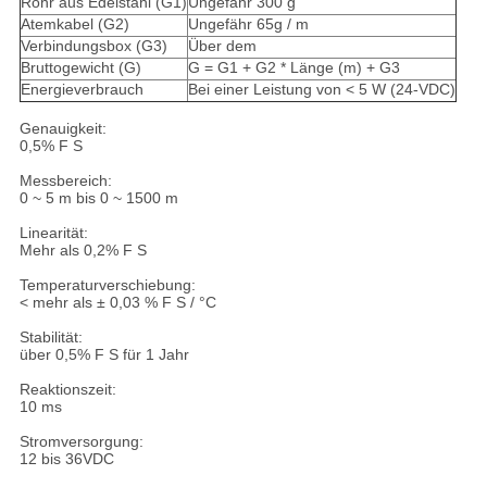
Rohr aus Edelstahl (G1)
Ungefähr 300 g
Atemkabel (G2)
Ungefähr 65g / m
Verbindungsbox (G3)
Über dem
Bruttogewicht (G)
G = G1 + G2 * Länge (m) + G3
Energieverbrauch
Bei einer Leistung von < 5 W (24-VDC)
Genauigkeit:
0,5% F S
Messbereich:
0 ~ 5 m bis 0 ~ 1500 m
Linearität:
Mehr als 0,2% F S
Temperaturverschiebung:
< mehr als ± 0,03 % F S / °C
Stabilität:
über 0,5% F S für 1 Jahr
Reaktionszeit:
10 ms
Stromversorgung:
12 bis 36VDC