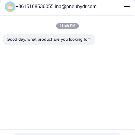
+8615168536055 ina@pneuhydr.com
SMF08A 1/8 1/4 Hochdruckschalter Festsetzpunkt
Automatischer Wiedereinstellungsluft-Wasserdruckschalter
NBSANMINSE
11:48 PM
SMF 19 Druckschalter 1/4 G NPT T Zuverlässiger
Steuerschalter für Luftkompressorpumpe NBSANMINSE
Good day, what product are you looking for?
Beliebte Kategorien
Alle
Pneumatische 
Pneumatisches 
Magnetventile
Impuls-Ventil
Pneumatisches 
Pneumatischer Luft-
Winkel-Seat-Ventil
Vibrator
Filter-Regler-
Messingmagnetventil
Fettspritze
Pneumatischer Luft-
Pneumatische 
Zylinder
Luftinstallationen