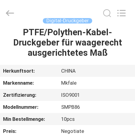
Sanmin
Import
And
Export
Co.,Ltd..
Digital-Druckgeber
All
Rights
Reserved.
PTFE/Polythen-Kabel-
HAUS
Druckgeber für waagerecht
PRODUKTE
ausgerichtetes Maß
ÜBER
Herkunftsort:
CHINA
UNS
Markenname:
Mkfale
Zertifizierung:
ISO9001
FABRIK-
Modellnummer:
SMPB86
AUSFLUG
Min Bestellmenge:
10pcs
QUALITÄTSKONTROLLE
Preis:
Negotiate