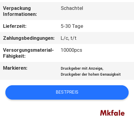
Verpackung
Schachtel
TRETEN
Informationen:
SIE
Lieferzeit:
5-30 Tage
MIT
Zahlungsbedingungen:
L/c, t/t
UNS
Versorgungsmaterial-
10000pcs
IN
Fähigkeit:
VERBINDUNG
Markieren:
,
Druckgeber mit Anzeige
Druckgeber der hohen Genauigkeit
NACHRICHTEN
BESTPREIS
FORDERN
SIE EIN
ZITAT