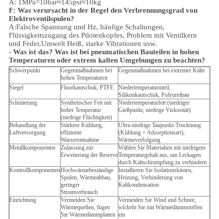
A: 1MPa=10bar≈145psi≈10kg
F: Was verursacht in der Regel den Verbrennungsgrad von
Elektroventilspulen?
A:Falsche Spannung und Hz, häufige Schaltungen,
Flüssigkeitszugang des Pilotenkopfes, Problem mit Ventilkern
und Feder,
Umwelt
Heiß, starke Vibrationen usw.
- Was ist das?
Was ist bei pneumatischen Bauteilen in hohen
Temperaturen oder extrem kalten Umgebungen zu beachten?
Schwerpunkt
Gegenmaßnahmen bei
Gegenmaßnahmen bei extremer Kälte
hohen Temperaturen
Siegel
Fluorkautschuk, PTFE
Niedertemperaturnitril,
Silikonkautschuk, Polyurethan
Schmierung
Synthetisches Fett mit
Niedertemperaturfett (niedriger
hoher Temperatur
Gießpunkt, niedrige Viskosität)
(niedrige Flüchtigkeit)
Behandlung der
Stärkere Kühlung,
Ultra-niedrige Taupunkt-Trocknung
Luftversorgung
effiziente
(Kühlung + Adsorptionsart),
Wasserentnahme
Wärmeverfolgung
Metallkomponenten
Zulassung zur
Wählen Sie Materialien mit niedrigem
Erweiterung der Reserve
Temperaturgehalt aus, um Leckagen
durch Kaltschrumpfung zu verhindern
Kontrollkomponenten
Hochwärmebeständige
Installieren Sie Isolationskästen,
Spulen, Wärmeabbau,
Heizung, Verhinderung von
geringer
Kaltkondensation
Stromverbrauch
Einrichtung
Vermeiden Sie
Vermeiden Sie Wind und Schnee,
Wärmequellen, fügen
wickeln Sie mit Wärmedämmstoffen
Sie Wärmedämmplatten
ein