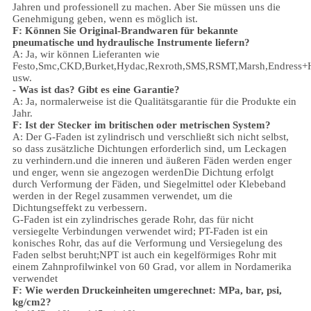
Jahren und professionell zu machen. Aber Sie müssen uns die
Genehmigung geben, wenn es möglich ist.
F: Können Sie Original-Brandwaren für bekannte
pneumatische und hydraulische Instrumente liefern?
A: Ja, wir können Lieferanten wie
Festo,Smc,CKD,Burket,Hydac,Rexroth,SMS,RSMT,Marsh,Endress+
usw.
- Was ist das?
Gibt es eine Garantie?
A: Ja, normalerweise ist die Qualitätsgarantie für die Produkte ein
Jahr.
F: Ist der Stecker im britischen oder metrischen System?
A:
Der G-Faden ist zylindrisch und verschließt sich nicht selbst,
so dass zusätzliche Dichtungen erforderlich sind, um Leckagen
zu verhindern.und die inneren und äußeren Fäden werden enger
und enger, wenn sie angezogen werdenDie Dichtung erfolgt
durch Verformung der Fäden, und Siegelmittel oder Klebeband
werden in der Regel zusammen verwendet, um die
Dichtungseffekt zu verbessern.
G-Faden ist ein zylindrisches gerade Rohr, das für nicht
versiegelte Verbindungen verwendet wird; PT-Faden ist ein
konisches Rohr, das auf die Verformung und Versiegelung des
Faden selbst beruht;NPT ist auch ein kegelförmiges Rohr mit
einem Zahnprofilwinkel von 60 Grad, vor allem in Nordamerika
verwendet
F: Wie werden Druckeinheiten umgerechnet: MPa, bar, psi,
kg/cm2?