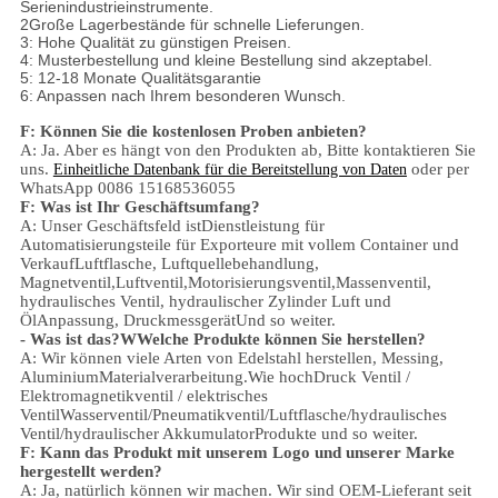
Serienindustrieinstrumente.
2Große Lagerbestände für schnelle Lieferungen.
3: Hohe Qualität zu günstigen Preisen.
4: Musterbestellung und kleine Bestellung sind akzeptabel.
5: 12-18 Monate Qualitätsgarantie
6: Anpassen nach Ihrem besonderen Wunsch.
F: Können Sie die kostenlosen Proben anbieten?
A: Ja.
Aber es hängt von den Produkten ab,
Bitte kontaktieren Sie
uns.
oder per
Einheitliche Datenbank für die Bereitstellung von Daten
WhatsApp 0086 15168536055
F: Was ist Ihr Geschäftsumfang?
A: Unser Geschäftsfeld ist
Dienstleistung für
Automatisierungsteile für Exporteure mit vollem Container und
Verkauf
Luftflasche, Luftquellebehandlung,
Magnetventil,
Luftventil,
Motorisierungsventil,
Massenventil,
hydraulisches Ventil, hydraulischer Zylinder
Luft und
Öl
Anpassung
, Druckmessgerät
Und so weiter.
- Was ist das?
W
Welche Produkte können Sie herstellen?
A: Wir können viele Arten von Edelstahl herstellen
,
Messing,
Aluminium
Materialverarbeitung.
Wie hoch
Druck
Ventil /
Elektromagnetikventil / elektrisches
Ventil
Wasserventil/
Pneumatikventil
/
Luftflasche
/hydraulisches
Ventil/hydraulischer Akkumulator
Produkte und so weiter.
F: Kann das Produkt mit unserem Logo und unserer Marke
hergestellt werden?
A: Ja, natürlich können wir machen. Wir sind OEM-Lieferant seit