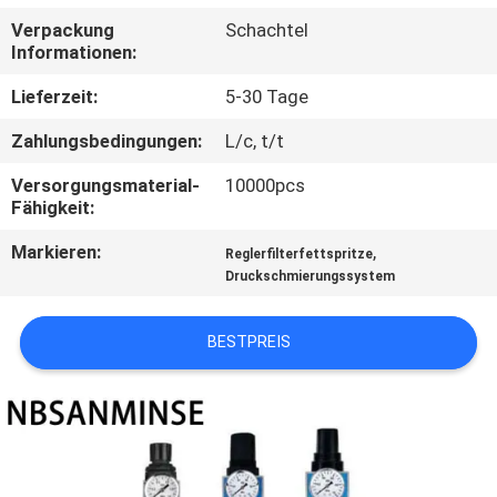
Verpackung
Schachtel
TRETEN
Informationen:
SIE
Lieferzeit:
5-30 Tage
MIT
Zahlungsbedingungen:
L/c, t/t
UNS
Versorgungsmaterial-
10000pcs
IN
Fähigkeit:
VERBINDUNG
Markieren:
,
Reglerfilterfettspritze
Druckschmierungssystem
NACHRICHTEN
BESTPREIS
FORDERN
SIE EIN
ZITAT