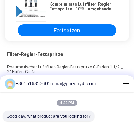
Komprimierte Luftfilter-Regler-
Fettspritze - 10℃ - umgebende
Temperatur 60℃
Fortsetzen
Filter-Regler-Fettspritze
Pneumatischer Luftfilter-Regler-Fettspritze G-Faden 1 1/2 „,
2" Hafen-Größe
+8615168536055 ina@pneuhydr.com
SZLFG-Druckanzeiger-quantitative Zufuhr-hohe
Zuverlässigkeit
Fett NBSANMINSE SDR5-34Z, das Pumpe 4 Mpa
4:22 PM
Wechselstrom 380 Volt 50 Hz mit Überströmventil für
Schmiersystem schmiert
Good day, what product are you looking for?
Beliebte Kategorien
Alle