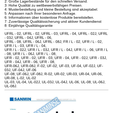
2: Große Lagerbestände für den schnellen Versand.
3: Hohe Qualität zu wettbewerbsfähigen Preisen.
4: Musterbestellung und kleine Bestellung sind akzeptabel.
5: Anpassen nach Ihrer besonderen Anfrage.
6: Informationen über kostenlose Produkte bereitstellen.
7: Zuverlässige Qualitätssicherung und aktiver Kundendienst
8: Einjährige Qualitätsgarantie
UFRL - 02, UFRL - 02, UFRL - 03, UFRL - 04, UFRL - 02J, UFRL
- 03J, UFRL - 04J, UFRL - 06,
UFRL - 08, UFRL - 06J, UFRL - 08J, FR / L - 02, UFR / L - 02,
UFR / L - 03, UFR / L - 04,
UFR / L - 02J, UFR / L - 03J, UFR / L - 04J, UFR / L - 06, UFR / L
- 08, UFR / L - 06J, UFR / L - 08,
UFR - 02, UFR - 02, UFR - 03, UFR - 04, UFR - 02J, UFR - 03J,
UFR - 04J, UFR - 06, UFR - 08,
UFR-06J, UFR-08J, F-02, UF-02, UF-03, UF-04, UF-02J, UF-
03J, UF-04J, UF-06
UF-08, UF-06J, UF-08J, R-02, UR-02, UR-03, UR-04, UR-06,
UR-08, L-02, UL-02
UL-03, UL-04, UL-02J, UL-03J, UL-04J, UL-06, UL-08, UL-06J,
UL-08J.