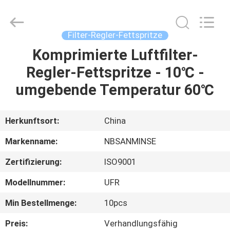
Sanmin
Import
And
Export
Co.,Ltd..
Filter-Regler-Fettspritze
All
Rights
Reserved.
Komprimierte Luftfilter-
HAUS
Regler-Fettspritze - 10℃ -
PRODUKTE
umgebende Temperatur 60℃
ÜBER
Herkunftsort:
China
UNS
Markenname:
NBSANMINSE
Zertifizierung:
ISO9001
FABRIK-
Modellnummer:
UFR
AUSFLUG
Min Bestellmenge:
10pcs
QUALITÄTSKONTROLLE
Preis:
Verhandlungsfähig