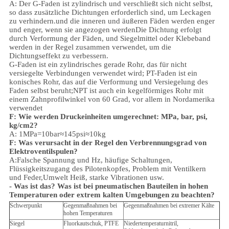
A:
Der G-Faden ist zylindrisch und verschließt sich nicht selbst,
so dass zusätzliche Dichtungen erforderlich sind, um Leckagen
zu verhindern.und die inneren und äußeren Fäden werden enger
und enger, wenn sie angezogen werdenDie Dichtung erfolgt
durch Verformung der Fäden, und Siegelmittel oder Klebeband
werden in der Regel zusammen verwendet, um die
Dichtungseffekt zu verbessern.
G-Faden ist ein zylindrisches gerade Rohr, das für nicht
versiegelte Verbindungen verwendet wird; PT-Faden ist ein
konisches Rohr, das auf die Verformung und Versiegelung des
Faden selbst beruht;NPT ist auch ein kegelförmiges Rohr mit
einem Zahnprofilwinkel von 60 Grad, vor allem in Nordamerika
verwendet
F: Wie werden Druckeinheiten umgerechnet: MPa, bar, psi,
kg/cm2?
A: 1MPa=10bar≈145psi≈10kg
F: Was verursacht in der Regel den Verbrennungsgrad von
Elektroventilspulen?
A:Falsche Spannung und Hz, häufige Schaltungen,
Flüssigkeitszugang des Pilotenkopfes, Problem mit Ventilkern
und Feder,
Umwelt
Heiß, starke Vibrationen usw.
- Was ist das?
Was ist bei pneumatischen Bauteilen in hohen
Temperaturen oder extrem kalten Umgebungen zu beachten?
Schwerpunkt
Gegenmaßnahmen bei
Gegenmaßnahmen bei extremer Kälte
hohen Temperaturen
Siegel
Fluorkautschuk, PTFE
Niedertemperaturnitril,