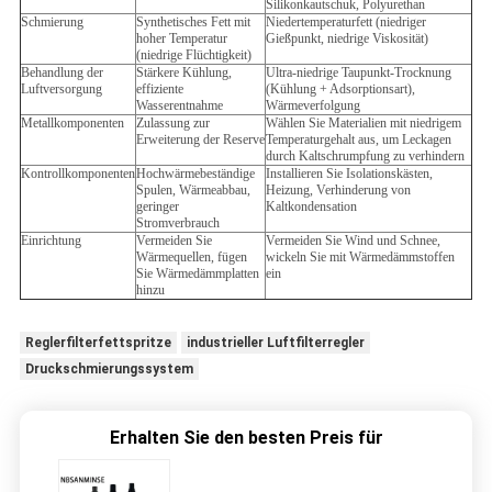
Silikonkautschuk, Polyurethan
Schmierung
Synthetisches Fett mit
Niedertemperaturfett (niedriger
hoher Temperatur
Gießpunkt, niedrige Viskosität)
(niedrige Flüchtigkeit)
Behandlung der
Stärkere Kühlung,
Ultra-niedrige Taupunkt-Trocknung
Luftversorgung
effiziente
(Kühlung + Adsorptionsart),
Wasserentnahme
Wärmeverfolgung
Metallkomponenten
Zulassung zur
Wählen Sie Materialien mit niedrigem
Erweiterung der Reserve
Temperaturgehalt aus, um Leckagen
durch Kaltschrumpfung zu verhindern
Kontrollkomponenten
Hochwärmebeständige
Installieren Sie Isolationskästen,
Spulen, Wärmeabbau,
Heizung, Verhinderung von
geringer
Kaltkondensation
Stromverbrauch
Einrichtung
Vermeiden Sie
Vermeiden Sie Wind und Schnee,
Wärmequellen, fügen
wickeln Sie mit Wärmedämmstoffen
Sie Wärmedämmplatten
ein
hinzu
Reglerfilterfettspritze
industrieller Luftfilterregler
Druckschmierungssystem
Erhalten Sie den besten Preis für