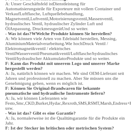
A: Unser Geschäftsfeld ist
Dienstleistung für
Automatisierungsteile für Exporteure mit vollem Container und
Verkauf
Luftflasche, Luftquellebehandlung,
Magnetventil,
Luftventil,
Motorisierungsventil,
Massenventil,
hydraulisches Ventil, hydraulischer Zylinder
Luft und
Öl
Anpassung
, Druckmessgerät
Und so weiter.
- Was ist das?
W
Welche Produkte können Sie herstellen?
A: Wir können viele Arten von Edelstahl herstellen
,
Messing,
Aluminium
Materialverarbeitung.
Wie hoch
Druck
Ventil /
Elektromagnetikventil / elektrisches
Ventil
Wasserventil/
Pneumatikventil
/
Luftflasche
/hydraulisches
Ventil/hydraulischer Akkumulator
Produkte und so weiter.
F: Kann das Produkt mit unserem Logo und unserer Marke
hergestellt werden?
A: Ja, natürlich können wir machen. Wir sind OEM-Lieferant seit
Jahren und professionell zu machen. Aber Sie müssen uns die
Genehmigung geben, wenn es möglich ist.
F: Können Sie Original-Brandwaren für bekannte
pneumatische und hydraulische Instrumente liefern?
A: Ja, wir können Lieferanten wie
Festo,Smc,CKD,Burket,Hydac,Rexroth,SMS,RSMT,Marsh,Endress+
usw.
- Was ist das?
Gibt es eine Garantie?
A: Ja, normalerweise ist die Qualitätsgarantie für die Produkte ein
Jahr.
F: Ist der Stecker im britischen oder metrischen System?