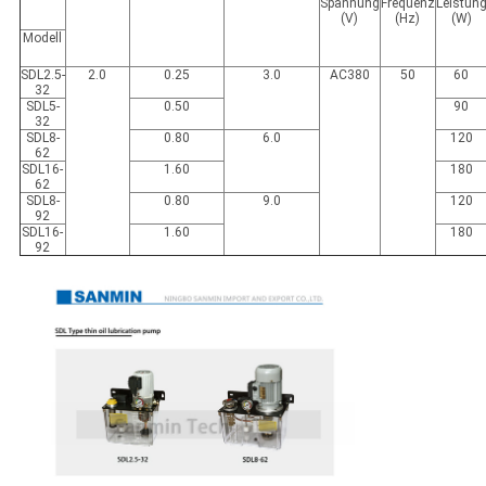
Spannung
Frequenz
Leistun
(V)
(Hz)
(W)
Modell
SDL2.5-
2.0
0.25
3.0
AC380
50
60
32
SDL5-
0.50
90
32
SDL8-
0.80
6.0
120
62
SDL16-
1.60
180
62
SDL8-
0.80
9.0
120
92
SDL16-
1.60
180
92