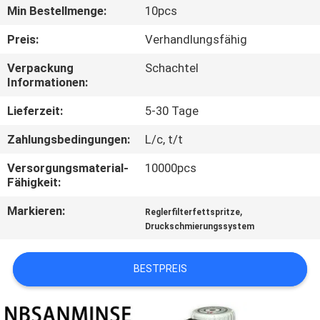
Min Bestellmenge:
10pcs
TRETEN
Preis:
Verhandlungsfähig
SIE
Verpackung
Schachtel
MIT
Informationen:
UNS
Lieferzeit:
5-30 Tage
IN
Zahlungsbedingungen:
L/c, t/t
VERBINDUNG
Versorgungsmaterial-
10000pcs
Fähigkeit:
NACHRICHTEN
Markieren:
,
Reglerfilterfettspritze
Druckschmierungssystem
FORDERN
SIE EIN
BESTPREIS
ZITAT