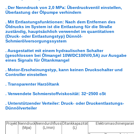
. Der Nenndruck von 2,0 MPa: Überdruckventil einstellen,
Überlastung der Ölpumpe verhindern
. Mit Entlastungsfunktionen: Nach dem Entfernen des
Öldrucks im System ist die Entlastung für die Straße
zuständig, hauptsächlich verwendet im quantitativen
(Druck- oder Entlastungstyp) Dünnöl-
Schmierölversorgungssystem
. Ausgestattet mit einem hydraulischen Schalter
(geschlossen bei Ölmangel 10W/DC100V/0,5A) zur Ausgabe
eines Signals für Öltankmangel
. Motor-Erscheinungstyp, kann keinen Druckschalter und
Controller einstellen
. Transparenter Harzöltank
. Verwendete Schmierstoffviskosität: 32~2500 cSt
. Unterstützender Verteiler: Druck- oder Druckentlastungs-
Dünnölverteiler
Projekt
Nenndruck
Nenndurchfluss
Öltankkapazität
Elektromaschinenpara
(Mpa)
(L/min)
(L)