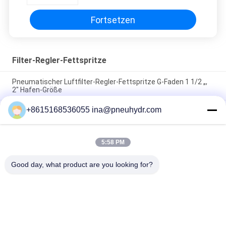
50Hz für Lubricaiton-System
Fortsetzen
Filter-Regler-Fettspritze
Pneumatischer Luftfilter-Regler-Fettspritze G-Faden 1 1/2 „,
2" Hafen-Größe
+8615168536055 ina@pneuhydr.com
SZLFG-Druckanzeiger-quantitative Zufuhr-hohe
Zuverlässigkeit
Fett NBSANMINSE SDR5-34Z, das Pumpe 4 Mpa
5:58 PM
Wechselstrom 380 Volt 50 Hz mit Überströmventil für
Schmiersystem schmiert
Good day, what product are you looking for?
Beliebte Kategorien
Alle
Pneumatische 
Pneumatisches 
Magnetventile
Impuls-Ventil