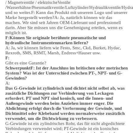
/ Magnetventile / elektrischeVentile
/
Wasserhähne/
Pneumatikventile
/
Luftzylinder
/Hydraulikventile/Hydra
und so weiter.
F: Kann das Produkt mit unserem Logo und unserer
Marke hergestellt werden?
A: Ja, natürlich können wir das
machen. Wir sind seit Jahren OEM-Lieferant und professionell
darin. Aber Sie müssen uns die Genehmigung erteilen, wenn es
möglich ist.
F:Können Sie originale berühmte pneumatische und
hydraulische Instrumentenmarken liefern?
A: Ja, wir können liefern wie Festo, Smc, Ckd, Burket, Hydac,
Rexroth, SMS, RSMT, Marsh, Endress+Hauser usw.
F:
Gibt es eine Garantie?
Schwerpunkt
F: Ist der Anschluss im britischen oder metrischen
System? Was ist der Unterschied zwischen PT-, NPT- und G-
Gewinden?
A:
Das G-Gewinde ist zylindrisch und dichtet nicht selbst ab, was
zusätzliche Dichtungen zur Verhinderung von Leckagen
erfordert. PT und NPT sind konisch, und die Innen- und
Außengewinde werden beim Anziehen immer enger. Die
Abdichtung erfolgt durch die Verformung der Gewinde, und
Dichtmittel oder Klebeband werden normalerweise zusätzlich
verwendet, um die Dichtwirkung zu verbessern.
G-Gewinde ist ein zylindrisches Rohr, das für nicht abgedichtete
Verbindungen verwendet wird; PT-Gewinde ist ein konisches