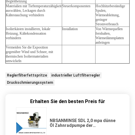
Begleitheizung
Materialien mit Tieftemperaturzähigkeit
Steuerkomponenten
Hochhitzebeständige
auswählen, Leckagen durch
Spulen,
Kältestauchung verhindern
Wärmeableitung,
geringer
Stromverbrauch
Isolierkästen installieren, lokale
Installation
Von Wärmequellen
Heizung, Kältekondensation
fernhalten,
verhindern
Wärmedämmplatten
anbringen
Vermeiden Sie die Exposition
gegenüber Wind und Schnee, mit
thermischen Isoliermaterialien
umwickeln
Reglerfilterfettspritze
industrieller Luftfilterregler
Druckschmierungssystem
Erhalten Sie den besten Preis für
NBSANMINSE SDL 2,0 mpa dünne
Öl Zahnradpumpe der
Schmierungs-Pumpen-AC380V