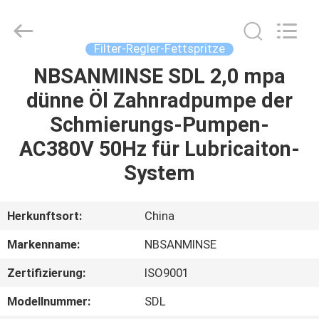
Sanmin
Import
And
Export
Co.,Ltd..
Filter-Regler-Fettspritze
All
Rights
Reserved.
NBSANMINSE SDL 2,0 mpa
HAUS
dünne Öl Zahnradpumpe der
PRODUKTE
Schmierungs-Pumpen-
AC380V 50Hz für Lubricaiton-
ÜBER
System
UNS
Herkunftsort:
China
FABRIK-
Markenname:
NBSANMINSE
AUSFLUG
Zertifizierung:
ISO9001
QUALITÄTSKONTROLLE
Modellnummer:
SDL