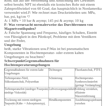
Rohr, das auf der Verformung und Abdichtung des Gewindes
selbst beruht; NPT ist ebenfalls ein konisches Rohr mit einem
Zahnprofilwinkel von 60 Grad, das hauptsächlich in Nordamerika
verwendet wird.
F: Wie rechnet man Druckeinheiten um: MPa,
bar, psi, kg/cm ²?
A: 1 MPa = 10 bar & asymp; 145 psi & asymp; 10 kg
F: Was verursacht normalerweise das Durchbrennen von
Magnetventilspulen?
A: Falsche Spannung und Frequenz, häufiges Schalten, Eintritt
von Flüssigkeit in den Pilotkopf, Probleme mit dem Ventilkern
und der Feder,
Umgebung
heiß, starke Vibrationen usw.
F:
Was ist bei pneumatischen
Komponenten in Hochtemperatur- oder extrem kalten
Umgebungen zu beachten?
Schwerpunkt
Gegenmaßnahmen für
Hochtemperaturumgebungen
Gegenmaßnahmen für extrem kalte
Dichtungen
Fluorkautschuk, PTFE
Umgebungen
Tieftemperatur-Nitril,
Schmierung
Hochtemperatur-
Silikonkautschuk, Polyurethan
Syntheseschmierfett
(geringe Verdampfung)
Tieftemperaturfett (niedriger Pourpoint,
Luftversorgungseinheit
Kühlung verstärken,
niedrige Viskosität)
effiziente
Wasserentfernung
Trocknung mit extrem niedrigem
Metallkomponenten
Ausdehnungsspielraum
Taupunkt (Kälte- + Adsorptionstyp),
vorsehen