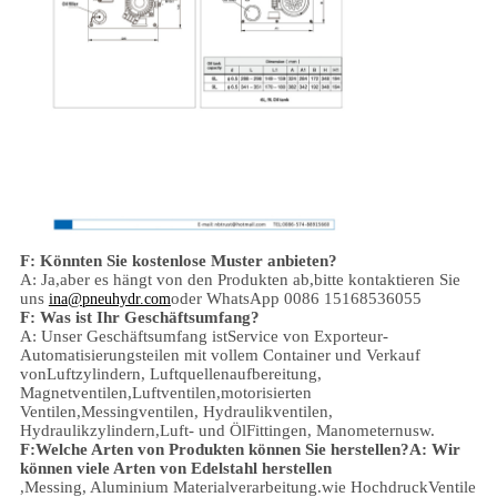
F: Könnten Sie kostenlose Muster anbieten?
A: Ja,
aber es hängt von den Produkten ab,
bitte kontaktieren Sie
uns
oder WhatsApp 0086 15168536055
ina@pneuhydr.com
F: Was ist Ihr Geschäftsumfang?
A: Unser Geschäftsumfang ist
Service von Exporteur-
Automatisierungsteilen mit vollem Container und Verkauf
von
Luftzylindern, Luftquellenaufbereitung,
Magnetventilen,
Luftventilen,
motorisierten
Ventilen,
Messingventilen, Hydraulikventilen,
Hydraulikzylindern,
Luft- und Öl
Fittingen
, Manometern
usw.
F:
Welche Arten von Produkten können Sie herstellen?
A: Wir
können viele Arten von Edelstahl herstellen
,
Messing, Aluminium
Materialverarbeitung.
wie Hochdruck
Ventile